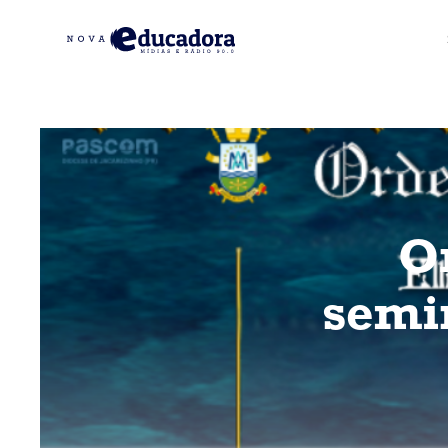
O
semin