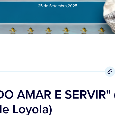
25 de Setembro
,
2025
O AMAR E SERVIR" 
de Loyola)