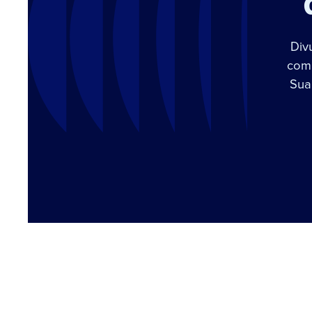
Div
com 
Sua