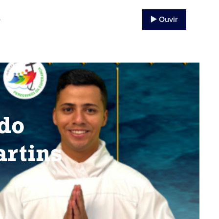
▶️ Ouvir
o
do
artins