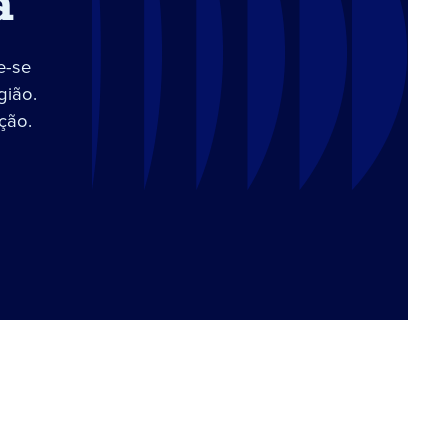
a
e-se
gião.
ção.