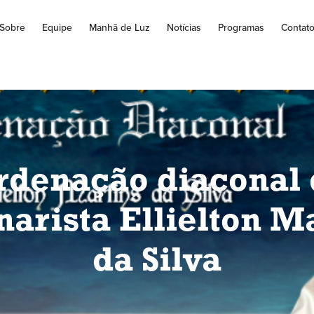
Sobre
Equipe
Manhã de Luz
Notícias
Programas
Contat
rdenação diaconal 
arista Ellielton M
da Silva