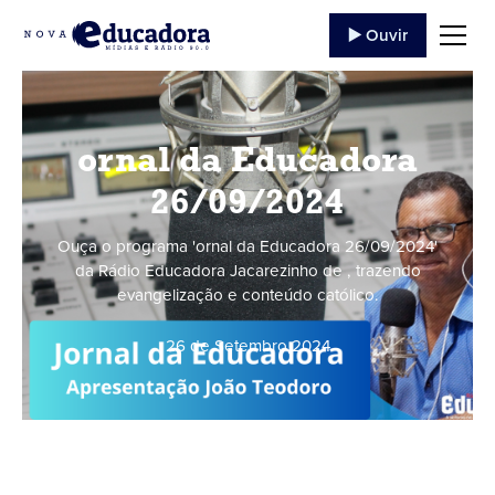
▶️ Ouvir
ornal da Educadora
26/09/2024
Ouça o programa 'ornal da Educadora 26/09/2024'
da Rádio Educadora Jacarezinho de , trazendo
evangelização e conteúdo católico.
26 de Setembro
,
2024