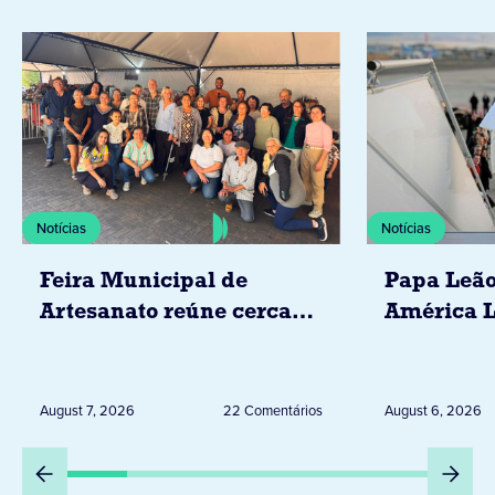
Notícias
Notícias
Feira Municipal de
Papa Leão
Artesanato reúne cerca
América L
de 20 expositores neste
novembro,
sábado em Jacarezinho
Uruguai, 
Peru
August 7, 2026
22 Comentários
August 6, 2026