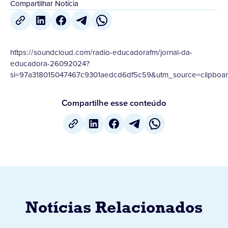
Compartilhar Notícia
https://soundcloud.com/radio-educadorafm/jornal-da-
educadora-26092024?
si=97a318015047467c9301aedcd6df5c59&utm_source=clipboar
Compartilhe esse conteúdo
Notícias Relacionados