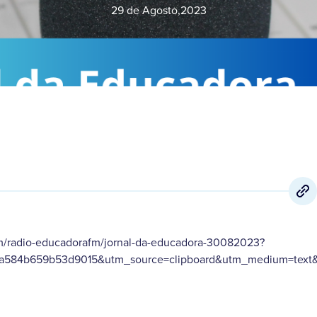
29 de Agosto
,
2023
om/radio-educadorafm/jornal-da-educadora-30082023?
a584b659b53d9015&utm_source=clipboard&utm_medium=text&u