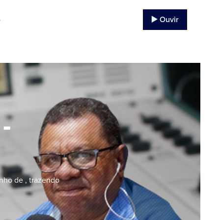
▶️ Ouvir
o
-
nho de , trazendo