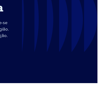
a
e-se
gião.
ção.