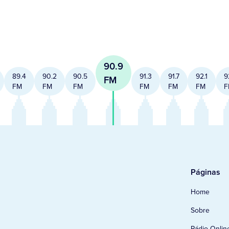
90.9
89.4
90.2
90.5
91.3
91.7
92.1
9
FM
FM
FM
FM
FM
FM
FM
F
Páginas
Home
Sobre
Rádio Onlin