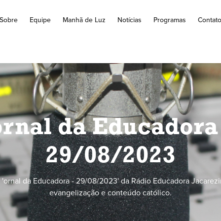
Sobre
Equipe
Manhã de Luz
Notícias
Programas
Contat
ornal da Educadora 
29/08/2023
'ornal da Educadora - 29/08/2023' da Rádio Educadora Jacarezi
evangelização e conteúdo católico.