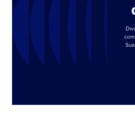
Div
com 
Sua