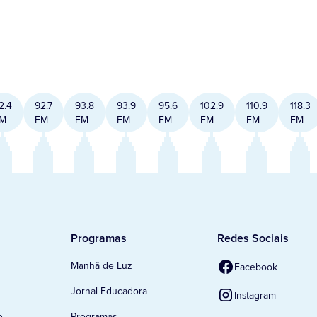
2.4
92.7
93.8
93.9
95.6
102.9
110.9
118.3
M
FM
FM
FM
FM
FM
FM
FM
Programas
Redes Sociais
Manhã de Luz
Facebook
Jornal Educadora
Instagram
e
Programas