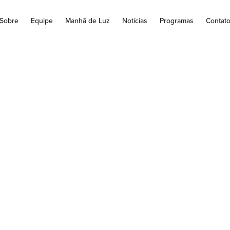
Sobre
Equipe
Manhã de Luz
Notícias
Programas
Contat
e de licitações sup
 milhões no bimes
rezinho efetua neste mês de janeiro e início de fevereiro um pac
obras, equipamentos e serviços que supera a...