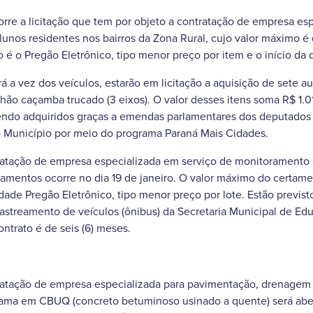
corre a licitação que tem por objeto a contratação de empresa es
alunos residentes nos bairros da Zona Rural, cujo valor máximo é 
 é o Pregão Eletrônico, tipo menor preço por item e o início da d
rá a vez dos veículos, estarão em licitação a aquisição de sete 
hão caçamba trucado (3 eixos). O valor desses itens soma R$ 1.
ndo adquiridos graças a emendas parlamentares dos deputados
o Município por meio do programa Paraná Mais Cidades.
tratação de empresa especializada em serviço de monitoramento 
mentos ocorre no dia 19 de janeiro. O valor máximo do certame
ade Pregão Eletrônico, tipo menor preço por lote. Estão previsto
rastreamento de veículos (ônibus) da Secretaria Municipal de Ed
ntrato é de seis (6) meses.
tratação de empresa especializada para pavimentação, drenagem e
rama em CBUQ (concreto betuminoso usinado a quente) será aber