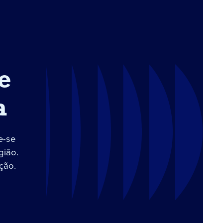
e
a
e-se
gião.
ção.