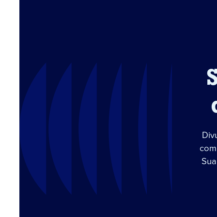
Div
com 
Sua