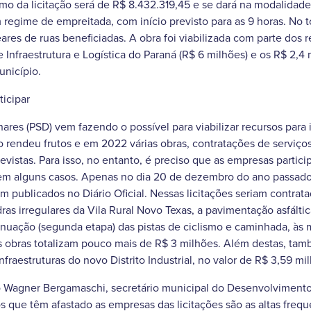
imo da licitação será de R$ 8.432.319,45 e se dará na modalidade
regime de empreitada, com início previsto para as 9 horas. No to
ares de ruas beneficiadas. A obra foi viabilizada com parte dos 
e Infraestrutura e Logística do Paraná (R$ 6 milhões) e os R$ 2,4
unicípio.
icipar
hares (PSD) vem fazendo o possível para viabilizar recursos para
o rendeu frutos e em 2022 várias obras, contratações de serviço
vistas. Para isso, no entanto, é preciso que as empresas particip
em alguns casos. Apenas no dia 20 de dezembro do ano passado 
am publicados no Diário Oficial. Nessas licitações seriam contra
s irregulares da Vila Rural Novo Texas, a pavimentação asfálti
inuação (segunda etapa) das pistas de ciclismo e caminhada, às
ês obras totalizam pouco mais de R$ 3 milhões. Além destas, tam
infraestruturas do novo Distrito Industrial, no valor de R$ 3,59 mi
 Wagner Bergamaschi, secretário municipal do Desenvolviment
s que têm afastado as empresas das licitações são as altas freq