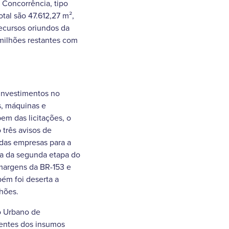
 Concorrência, tipo
tal são 47.612,27 m²,
recursos oriundos da
 milhões restantes com
 investimentos no
s, máquinas e
em das licitações, o
três avisos de
tadas empresas para a
ca da segunda etapa do
 margens da BR-153 e
bém foi deserta a
lhões.
o Urbano de
uentes dos insumos