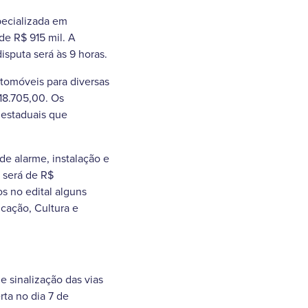
pecializada em
de R$ 915 mil. A
isputa será às 9 horas.
automóveis para diversas
018.705,00. Os
 estaduais que
de alarme, instalação e
 será de R$
s no edital alguns
ucação, Cultura e
 sinalização das vias
ta no dia 7 de