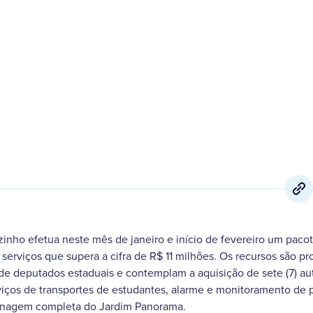
4 de Janeiro
,
2022
inho efetua neste mês de janeiro e início de fevereiro um pacot
serviços que supera a cifra de R$ 11 milhões. Os recursos são p
e deputados estaduais e contemplam a aquisição de sete (7) a
iços de transportes de estudantes, alarme e monitoramento de p
enagem completa do Jardim Panorama.