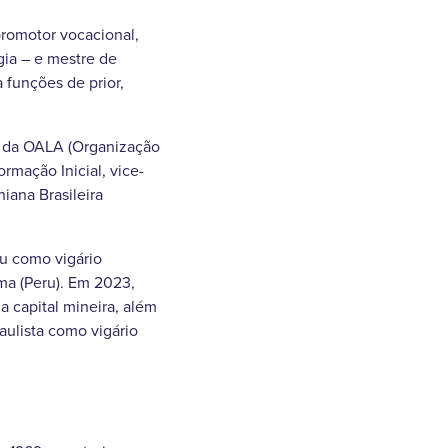
romotor vocacional,
gia – e mestre de
 funções de prior,
o da OALA (Organização
rmação Inicial, vice-
iana Brasileira
u como vigário
ma (Peru). Em 2023,
 capital mineira, além
aulista como vigário