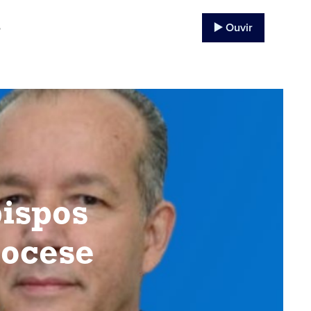
▶️ Ouvir
o
ispos
iocese