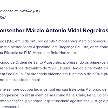
diocese de Brasília (DF)
CNBB
monsenhor Márcio Antonio Vidal Negreiro
gos (SP), em 8 de outubro de 1967, monsenhor Márcio começou
inário Menor Santo Agostinho, em Bragança Paulista, onde conc
ou Filosofia na PUC Minas, em Belo Horizonte.
iciado da Ordem de Santo Agostinho, professando os primeiros v
solene em 16 de dezembro de 1993. Estudou Teologia na Pontifíc
em São Paulo. Foi ordenado diácono em 1º de maio de 1994 e pr
o, em sua cidade natal.
e sempre ocupou lugar central em sua trajetória. Ao longo de 
 congressos no Brasil e em países como Itália, Chile, Peru, Colôm
o vocações, juventude, espiritualidade agostiniana, justiça e 
presbiteral.