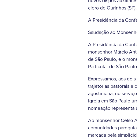
novos bispos auxiliar
clero de Ourinhos (SP)
A Presidência da Conf
Saudação ao Monsenho
A Presidência da Confe
monsenhor Márcio Anton
de São Paulo, e o mons
Particular de São Paulo
Expressamos, aos dois 
trajetórias pastorais 
agostiniana, no serviço
Igreja em São Paulo um
nomeação representa um
Ao monsenhor Celso Al
comunidades paroquiais
marcada pela simplicid