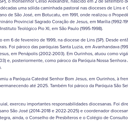
(SP), o monsenhor Celso Alexandre, nascido em 2 de setembro de
 décadas uma sólida caminhada pastoral nas dioceses de Lins e 
ano de São José, em Botucatu, em 1991, onde realizou o Proped
minário Provincial Sagrado Coração de Jesus, em Marília (1992-19
nstituto Teológico Pio XI, em São Paulo (1995-1998).
ro em 6 de fevereiro de 1999, na diocese de Lins (SP). Desde e
rais. Foi pároco das paróquias Santa Luzia, em Avanhandava (19
esus, em Penápolis (2002-2003). Em Ourinhos, atuou como vigár
003) e, posteriormente, como pároco da Paróquia Nossa Senhora
.
umiu a Paróquia Catedral Senhor Bom Jesus, em Ourinhos, à fren
rmanecendo até 2025. Também foi pároco da Paróquia São Seba
ial, exerceu importantes responsabilidades diocesanas. Foi diret
sano São José (2014-2018 e 2022-2025) e coordenador diocesan
tegra, ainda, o Conselho de Presbíteros e o Colégio de Consult