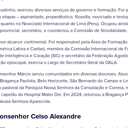
stinho, exerceu diversos serviços de governo e formação. Foi p
 etapas – aspirantado, propedêutico, filosofia, noviciado e teolo
l quanto no Noviciado Internacional de Lima (Peru). Ocupou ainda
rovincial, secretário, e coordenou a Comissão de Sinodalidade.
ve alcance continental. Foi responsável pela Área de Formaçã
érica Latina e Caribe), membro da Comissão Internacional de Fo
e Inteligência e Coração (SIC) e secretário da Federação Agostin
o episcopal, exercia o cargo de Secretário Geral da OALA.
nsenhor Márcio serviu comunidades em diversas dioceses. Atuo
 Bragança Paulista, Belo Horizonte, São Bernardo do Campo e Li
pastoral da Paróquia Nossa Senhora da Consolação e Correia, na
 capelão do Hospital Mater Dei. Em 2024, retornou a Bragança P
 Nossa Senhora Aparecida.
monsenhor Celso Alexandre