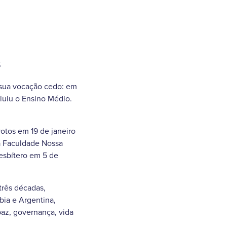
s
 sua vocação cedo: em
luiu o Ensino Médio.
otos em 19 de janeiro
ia Faculdade Nossa
esbítero em 5 de
três décadas,
bia e Argentina,
paz, governança, vida