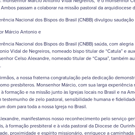
es: monsenhor Márcio Antonio Vidal Negreiros, e o monsenhor C
. Ambos passam a colaborar na missão pastoral da arquidiocese 
erência Nacional dos Bispos do Brasil (CNBB) divulgou saudaçã
r Márcio Antonio e
rência Nacional dos Bispos do Brasil (CNBB) saúda, com alegria 
io Vidal de Negreiros, nomeado bispo titular de “Catula” e aux
enhor Celso Alexandre, nomeado titular de “Capsa”, também auxil
.
irmãos, a nossa fraterna congratulação pela dedicação demonst
e como presbíteros. Monsenhor Márcio, com sua larga experiência n
 à formação e na missão junto às Igrejas locais no Brasil e na Am
 testemunho de zelo pastoral, sensibilidade humana e fidelida
 dom para toda a nossa Igreja no Brasil.
exandre, manifestamos nosso reconhecimento pelo serviço gen
, à formação presbiteral e à vida pastoral da Diocese de Ourinhos
ade, proximidade e espírito missionário, enriquece a caminhada