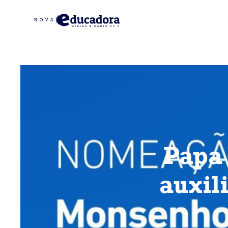
Papa
auxil