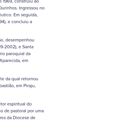
 1969, construiu ao
Ourinhos. Ingressou no
êutico. Em seguida,
94), e concluiu a
ntão, desempenhou
99-2002), e Santa
io paroquial da
 Aparecida, em
te da qual retornou
stião, em Piraju,
or espiritual do
o de pastoral por uma
ores da Diocese de