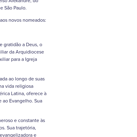
elso Alexandre, do
de São Paulo.
o aos novos nomeados:
e gratidão a Deus, o
iliar da Arquidiocese
iar para a Igreja
rada ao longo de suas
a vida religiosa
érica Latina, oferece à
de ao Evangelho. Sua
eroso e constante às
. Sua trajetória,
 evangelizadora e