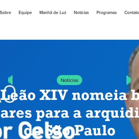
Sobre
Equipe
Manhã de Luz
Notícias
Programas
Contat
Notícias
 Leão XIV nomeia b
iares para a arquid
de São Paulo