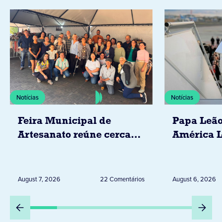
Notícias
Notícias
Feira Municipal de
Papa Leão
Artesanato reúne cerca
América L
de 20 expositores neste
novembro,
sábado em Jacarezinho
Uruguai, 
Peru
August 7, 2026
22 Comentários
August 6, 2026