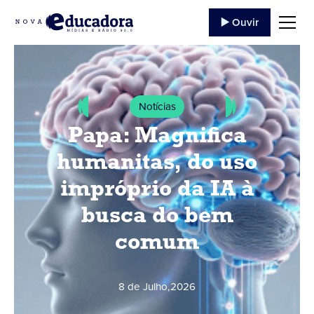
▶️ Ouvir
Notícias
Papa: Magnifica
humanitas, do uso
impróprio da IA à
busca do bem
comum
8 de Julho
,
2026