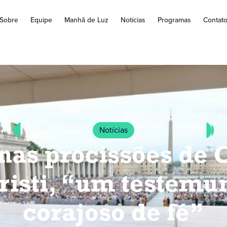
Sobre
Equipe
Manhã de Luz
Notícias
Programas
Contat
Notícias
 nas procissões de 
risti, “um testemu
corajoso de fé”