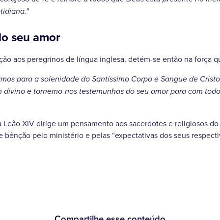
idiana."
o seu amor
ão aos peregrinos de língua inglesa, detém-se então na força qu
mos para a solenidade do Santíssimo Corpo e Sangue de Crist
om divino e tornemo-nos testemunhas do seu amor para com tod
a Leão XIV dirige um pensamento aos sacerdotes e religiosos do
e bênção pelo ministério e pelas “expectativas dos seus respecti
Compartilhe esse conteúdo