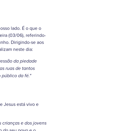
osso lado. É o que o
ira (03/06), referindo-
unho. Dirigindo-se aos
alizam neste dia:
pressão da piedade
as ruas de tantos
público da fé."
e Jesus está vivo e
s crianças e dos jovens
o do seu povo e o