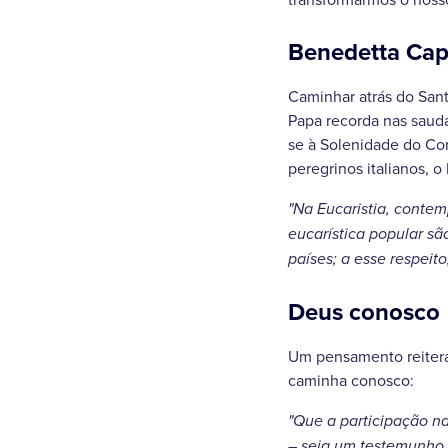
Benedetta Cape
Caminhar atrás do Sant
Papa recorda nas sauda
se à Solenidade do Cor
peregrinos italianos, o
"Na Eucaristia, conte
eucarística popular sã
países; a esse respeit
Deus conosco
Um pensamento reitera
caminha conosco:
"Que a participação na
– seja um testemunho 