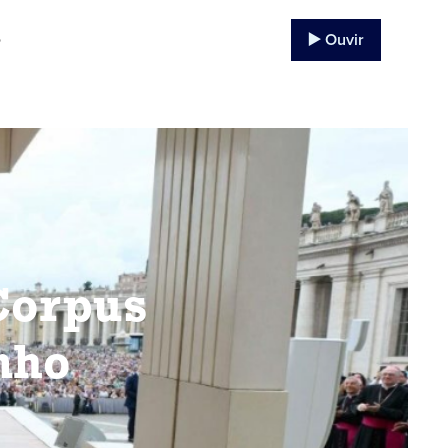
▶️ Ouvir
o
Corpus
nho