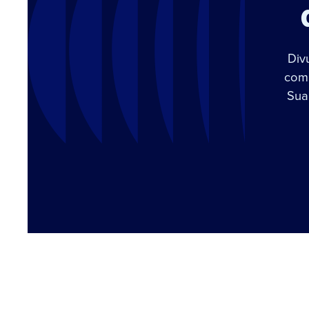
Div
com 
Sua