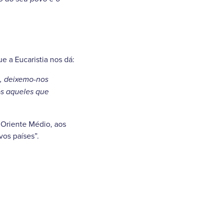
e a Eucaristia nos dá:
o, deixemo-nos
os aqueles que
 Oriente Médio, aos
vos países”.