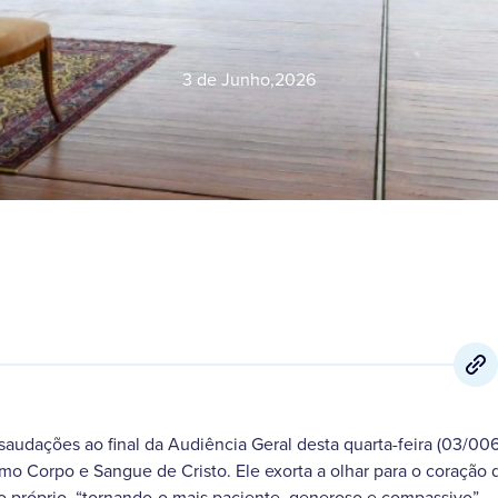
3 de Junho
,
2026
audações ao final da Audiência Geral desta quarta-feira (03/006
mo Corpo e Sangue de Cristo. Ele exorta a olhar para o coração 
 próprio, “tornando-o mais paciente, generoso e compassivo”.