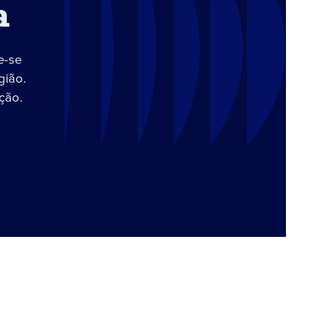
a
e-se
gião.
ção.