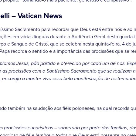
lli – Vatican News
íssimo Sacramento para recordar que Deus está entre nós e ao n
ções em várias línguas durante a Audiência Geral desta quarta-fe
po e Sangue de Cristo, que se celebra nesta quinta-feira, 4 de j
 Papa recorda o sentido e a importância das procissões que se re
mplamos Jesus, pão partido e oferecido por cada um de nós. Ex
o as procissões com o Santíssimo Sacramento que se realizam n
o, encorajo a manter viva essa bela manifestação de testemunho 
do também na saudação aos fiéis poloneses, na qual recorda qu
s procissões eucarísticas – sobretudo por parte das famílias, da
corajoso de fé e lembre a todos que Deus está presente no mei