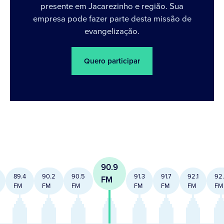
presente em Jacarezinho e região. Sua
empresa pode fazer parte desta missão de
evangelização.
Quero participar
90.9
89.4
90.2
90.5
91.3
91.7
92.1
92
FM
FM
FM
FM
FM
FM
FM
FM