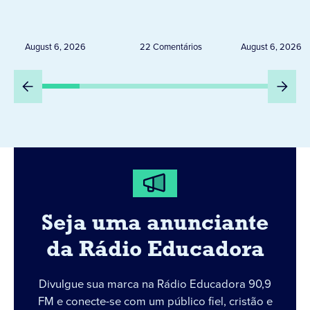
novembro, visitará
RESTRIÇ
Uruguai, Argentina e
ELEITORA
Peru
DESTA Q
August 6, 2026
22 Comentários
August 6, 2026
DIA 6
Seja uma anunciante
da Rádio Educadora
Divulgue sua marca na Rádio Educadora 90,9
FM e conecte-se com um público fiel, cristão e