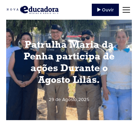
▶️ Ouvir
Patrulha Maria da
Penha participa de
ações Durante o
Agosto Lilás.
29 de Agosto
,
2025