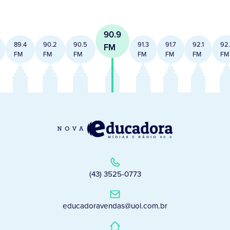
90.9
89.4
90.2
90.5
91.3
91.7
92.1
92
FM
FM
FM
FM
FM
FM
FM
FM
(43) 3525-0773
educadoravendas@uol.com.br