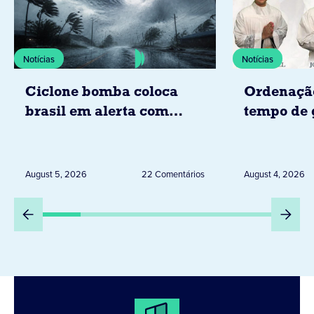
Notícias
Notícias
Ciclone bomba coloca
Ordenaçã
brasil em alerta com
tempo de 
tempestades, ventos e
Diocese d
granizo previstos entre os
dias 6 e 8 de agosto
August 5, 2026
22 Comentários
August 4, 2026