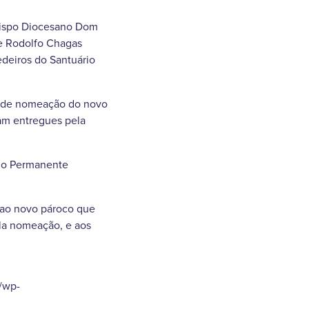
 Bispo Diocesano Dom
e Rodolfo Chagas
deiros do Santuário
são de nomeação do novo
ram entregues pela
ono Permanente
 ao novo pároco que
ela nomeação, e aos
r/wp-