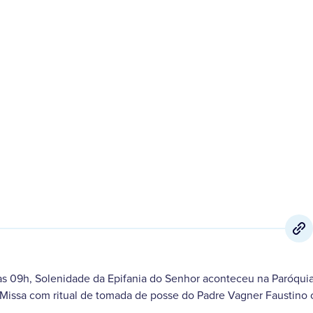
3 de Janeiro
,
2022
às 09h, Solenidade da Epifania do Senhor aconteceu na Paróqui
a Missa com ritual de tomada de posse do Padre Vagner Faustin