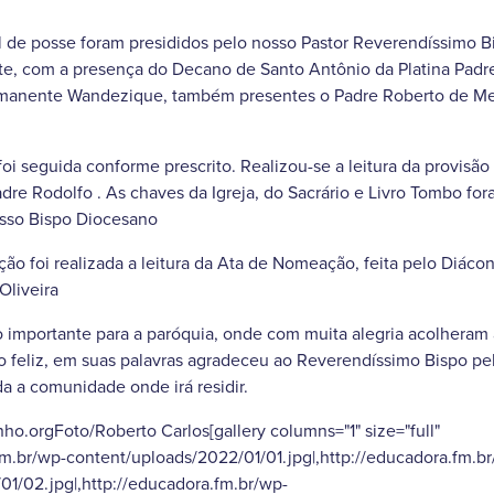
ual de posse foram presididos pelo nosso Pastor Reverendíssimo
e, com a presença do Decano de Santo Antônio da Platina Padr
manente Wandezique, também presentes o Padre Roberto de Me
 foi seguida conforme prescrito. Realizou-se a leitura da provi
re Rodolfo . As chaves da Igreja, do Sacrário e Livro Tombo fo
sso Bispo Diocesano
ão foi realizada a leitura da Ata de Nomeação, feita pelo Diác
liveira
importante para a paróquia, onde com muita alegria acolheram
o feliz, em suas palavras agradeceu ao Reverendíssimo Bispo p
a a comunidade onde irá residir.
ho.orgFoto/Roberto Carlos[gallery columns="1" size="full"
fm.br/wp-content/uploads/2022/01/01.jpg|,http://educadora.fm.b
1/02.jpg|,http://educadora.fm.br/wp-