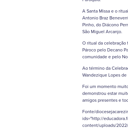
A Santa Missa e o rit
Antonio Braz Benevent
Pinho, do Diácono Per
São Miguel Arcanjo.
O ritual da celebração
Pároco pelo Decano Pad
comunidade e pelo No
Ao término da Celebraç
Wandezique Lopes de O
Foi um momento muito 
demonstrou estar muit
amigos presentes e tod
Fonte/diocesejacarezin
ids="http://educadora.
content/uploads/2022/0