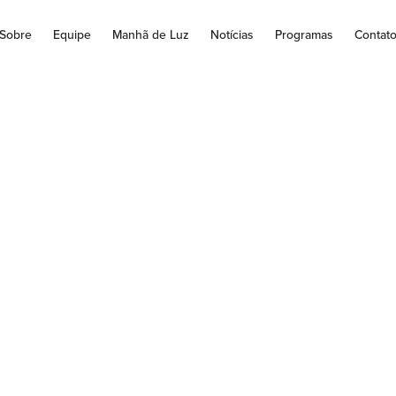
Sobre
Equipe
Manhã de Luz
Notícias
Programas
Contat
 do Padre Vagner Fa
novo Pároco na Pa
Expedito em Bande
 às 09h, Solenidade da Epifania do Senhor aconteceu na Paróq
Bandeirantes , a Santa Missa com ritual de tomada...