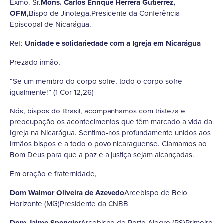
Exmo. Sr.
Mons. Carlos Enrique Herrera Gutiérrez,
OFM,
Bispo de Jinotega,Presidente da Conferência
Episcopal de Nicarágua.
Ref:
Unidade e solidariedade com a Igreja em Nicarágua
Prezado irmão,
“Se um membro do corpo sofre, todo o corpo sofre
igualmente!” (1 Cor 12,26)
Nós, bispos do Brasil, acompanhamos com tristeza e
preocupação os acontecimentos que têm marcado a vida da
Igreja na Nicarágua. Sentimo-nos profundamente unidos aos
irmãos bispos e a todo o povo nicaraguense. Clamamos ao
Bom Deus para que a paz e a justiça sejam alcançadas.
Em oração e fraternidade,
Dom Walmor Oliveira de Azevedo
Arcebispo de Belo
Horizonte (MG)Presidente da CNBB
Dom Jaime Spengler
Arcebispo de Porto Alegre (RS)Primeiro