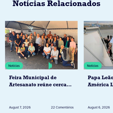
Notícias Relacionados
Notícias
Notícias
Feira Municipal de
Papa Leão
Artesanato reúne cerca
América L
de 20 expositores neste
novembro,
sábado em Jacarezinho
Uruguai, 
Peru
August 7, 2026
22 Comentários
August 6, 2026