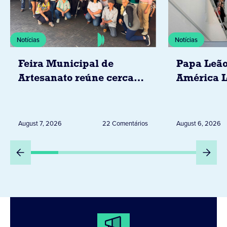
Notícias
Notícias
Feira Municipal de
Papa Leão
Artesanato reúne cerca
América L
de 20 expositores neste
novembro,
sábado em Jacarezinho
Uruguai, 
Peru
August 7, 2026
22 Comentários
August 6, 2026