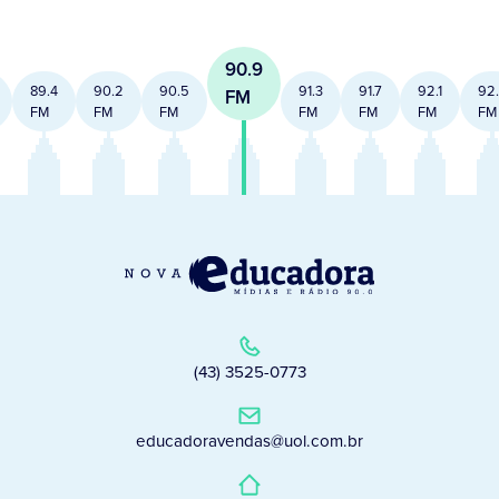
90.9
89.4
90.2
90.5
91.3
91.7
92.1
92
FM
FM
FM
FM
FM
FM
FM
FM
(43) 3525-0773
educadoravendas@uol.com.br