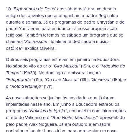
“O
aos sábados já era um desejo
‘Experiência de Deus’
antigo dos ouvintes que acompanham o padre Reginaldo
durante a semana. Já os programas do padre Chrystian e do
padre Yuri vieram para enriquecer a nossa programação
religiosa. Também teremos no sábado um programa que se
chamará
, totalmente dedicado à música
‘Sacrassom’
católica”, explica Oliveira.
Outros seis programas estreiam em janeiro na Educadora.
No sábado vão ao ar o
(15h), e o
“Giro Musical”
“Máquina do
(19h30). No domingo a emissora lançará
Tempo”
(11h),
(13h),
(15h), e
“Edupagode”
“On Line Musical”
“Amnésia”
o
(17h).
“Rota Sertaneja”
As novas atrações se juntam às novidades que já foram
implantadas nesse ano. Em junho a Educadora estreou os
programas
, um boletim com informações
“Notícias da Igreja”
direto do Vaticano e o
, apresentado
“Boa Noite, Meu Jesus”
pelo padre Alex Nogueira. Já em outubro e emissora
contratou o locutor Lucas Irlan, para apresentar um novo