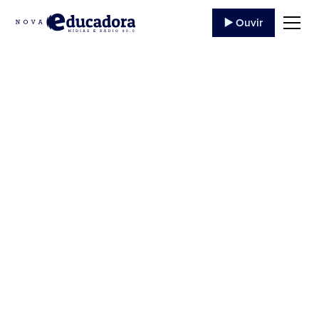
▶️ Ouvir
Rádio Educadora
anuncia novidades
para 2025
Novidades incluem sete programas musicais, e
nomes de peso no meio católico, como o do padre
Chrystian Shankar. No total, a emissora de
Jacarezinho terá...
16 de Dezembro
,
2024