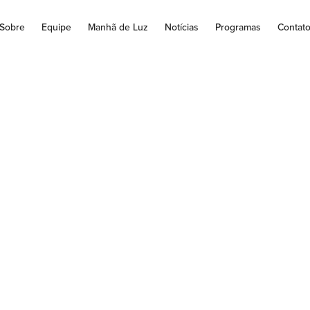
Sobre
Equipe
Manhã de Luz
Notícias
Programas
Contat
o do Bispo da Dioc
rezinho-Pr Dom An
Assista!
https://youtu.be/_FpHJV0d1n4...