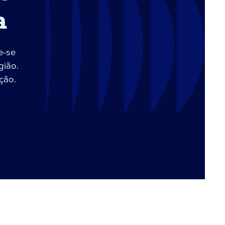
a
e-se
gião.
ção.