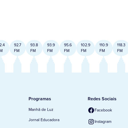
2.4
92.7
93.8
93.9
95.6
102.9
110.9
118.3
M
FM
FM
FM
FM
FM
FM
FM
Programas
Redes Sociais
Manhã de Luz
Facebook
Jornal Educadora
Instagram