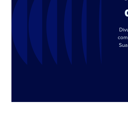
Div
com 
Sua