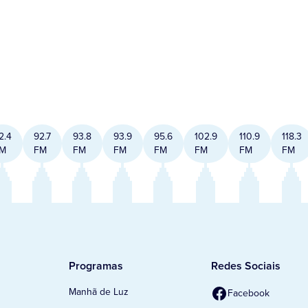
2.4
92.7
93.8
93.9
95.6
102.9
110.9
118.3
M
FM
FM
FM
FM
FM
FM
FM
Programas
Redes Sociais
Manhã de Luz
Facebook