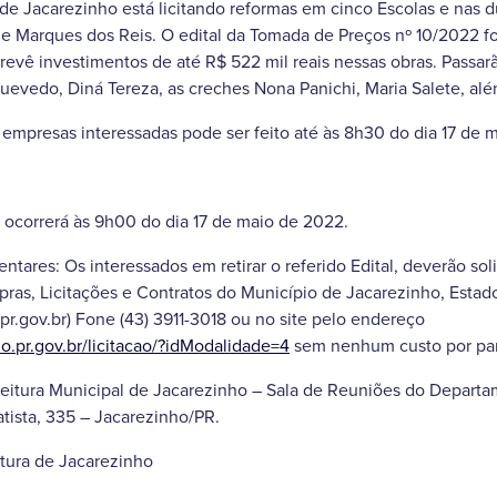
 de Jacarezinho está licitando reformas em cinco Escolas e nas 
ti e Marques dos Reis. O edital da Tomada de Preços nº 10/2022 f
 prevê investimentos de até R$ 522 mil reais nessas obras. Passar
uevedo, Diná Tereza, as creches Nona Panichi, Maria Salete, alé
mpresas interessadas pode ser feito até às 8h30 do dia 17 de 
o ocorrerá às 9h00 do dia 17 de maio de 2022.
ares: Os interessados em retirar o referido Edital, deverão soli
s, Licitações e Contratos do Município de Jacarezinho, Estado 
.pr.gov.br) Fone (43) 3911-3018 ou no site pelo endereço
o.pr.gov.br/licitacao/?idModalidade=4
sem nenhum custo por part
efeitura Municipal de Jacarezinho – Sala de Reuniões do Depar
atista, 335 – Jacarezinho/PR.
tura de Jacarezinho