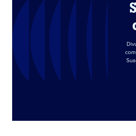
Div
com 
Sua