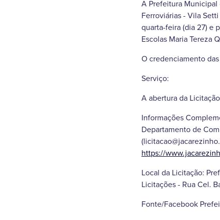
A Prefeitura Municipal
Ferroviárias - Vila Set
quarta-feira (dia 27) e
Escolas Maria Tereza Q
O credenciamento das e
Serviço:
A abertura da Licitaçã
Informações Complement
Departamento de Compra
(licitacao@jacarezinho
https://www.jacarezinh
Local da Licitação: Pr
Licitações - Rua Cel. B
Fonte/Facebook Prefei