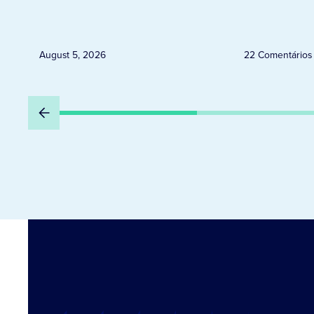
e granizo previstos entre os dias
6 e 8 de agosto
August 5, 2026
22 Comentários