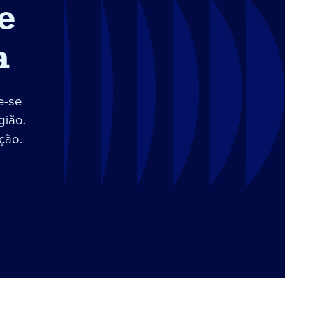
e
a
e-se
gião.
ção.