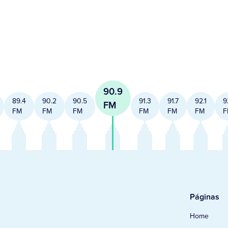
90.9
89.4
90.2
90.5
91.3
91.7
92.1
9
FM
FM
FM
FM
FM
FM
FM
F
Páginas
Home