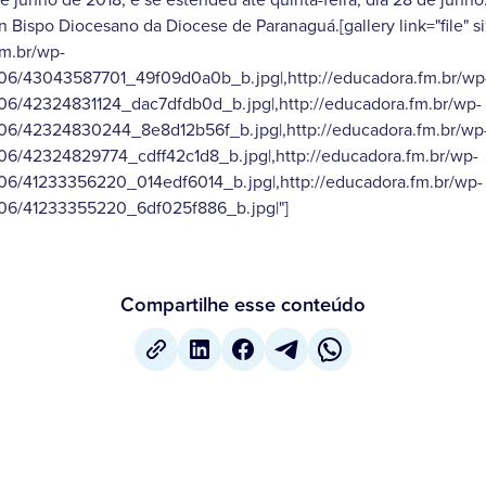
 Bispo Diocesano da Diocese de Paranaguá.[gallery link="file" si
fm.br/wp-
/06/43043587701_49f09d0a0b_b.jpg|,http://educadora.fm.br/wp
06/42324831124_dac7dfdb0d_b.jpg|,http://educadora.fm.br/wp-
/06/42324830244_8e8d12b56f_b.jpg|,http://educadora.fm.br/wp
06/42324829774_cdff42c1d8_b.jpg|,http://educadora.fm.br/wp-
06/41233356220_014edf6014_b.jpg|,http://educadora.fm.br/wp-
/06/41233355220_6df025f886_b.jpg|"]
Compartilhe esse conteúdo