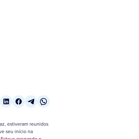
az, estiveram reunidos
e seu início na
o.Esteve pregando o