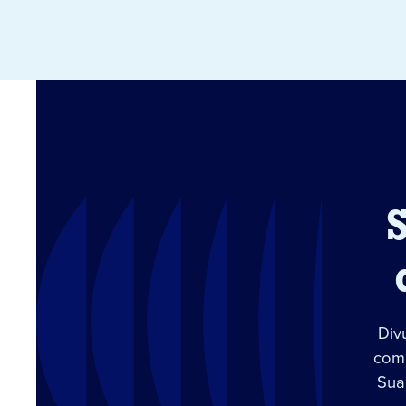
Div
com 
Sua