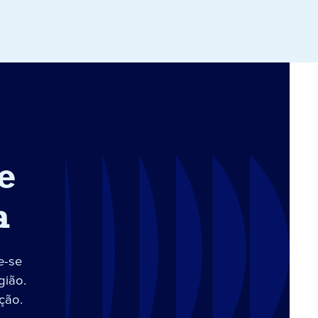
e
a
e-se
gião.
ção.