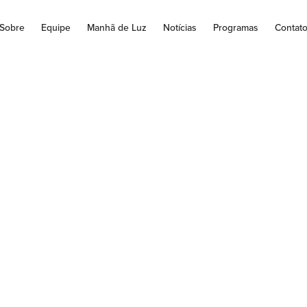
Sobre
Equipe
Manhã de Luz
Notícias
Programas
Contat
 Anual Dos Presbít
cese De Jacarezinh
Agudos
cese da Jacarezinho, juntamente com seu Bispo, Dom Antônio Br
no Seminário Santo Antônio, Cidade de Agudos-SP, para viver o..