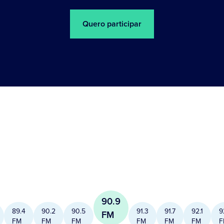
Quero participar
90.9
89.4
90.2
90.5
91.3
91.7
92.1
9
FM
FM
FM
FM
FM
FM
FM
F