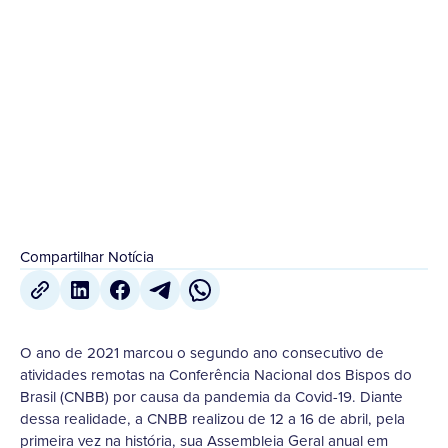
O ano de 2021 marcou o segundo ano consecutivo
de atividades remotas na Conferência Nacional dos
Bispos do Brasil (CNBB) por causa da pandemia
da...
3 de Janeiro
,
2022
Compartilhar Notícia
O ano de 2021 marcou o segundo ano consecutivo de
atividades remotas na Conferência Nacional dos Bispos do
Brasil (CNBB) por causa da pandemia da Covid-19. Diante
dessa realidade, a CNBB realizou de 12 a 16 de abril, pela
primeira vez na história, sua Assembleia Geral anual em