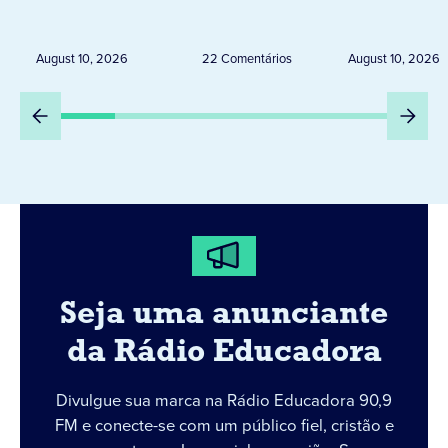
DESALOJADAS NA ZONA
Leão XIV
RURAL
August 10, 2026
22 Comentários
August 10, 2026
Seja uma anunciante
da Rádio Educadora
Divulgue sua marca na Rádio Educadora 90,9
FM e conecte-se com um público fiel, cristão e