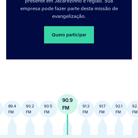
presente em Jacarezinho e região. Sua
empresa pode fazer parte desta missão de
evangelização.
Quero participar
90.9
89.4
90.2
90.5
91.3
91.7
92.1
92
FM
FM
FM
FM
FM
FM
FM
FM