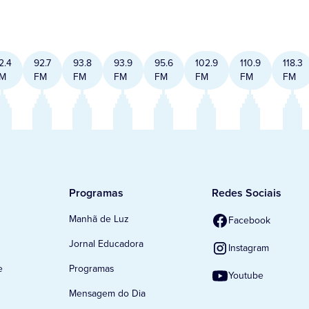
2.4
92.7
93.8
93.9
95.6
102.9
110.9
118.3
M
FM
FM
FM
FM
FM
FM
FM
Programas
Redes Sociais
Manhã de Luz
Facebook
Jornal Educadora
Instagram
e
Programas
Youtube
Mensagem do Dia