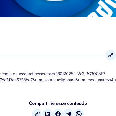
om/radio-educadorafm/sacrasom-18012025/s-Vc3jRG30C5F?
a7dc313ea5236be7&utm_source=clipboard&utm_medium=text&ut
Compartilhe esse conteúdo