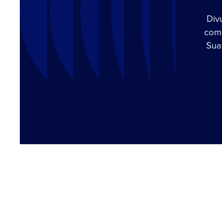
Div
com 
Sua