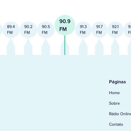
90.9
89.4
90.2
90.5
91.3
91.7
92.1
9
FM
FM
FM
FM
FM
FM
FM
F
Páginas
Home
Sobre
Rádio Onlin
Contato