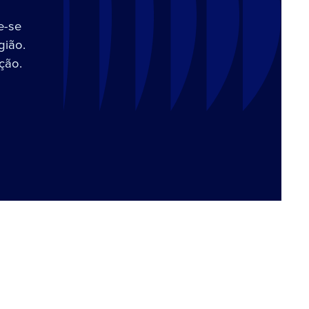
e-se
gião.
ção.