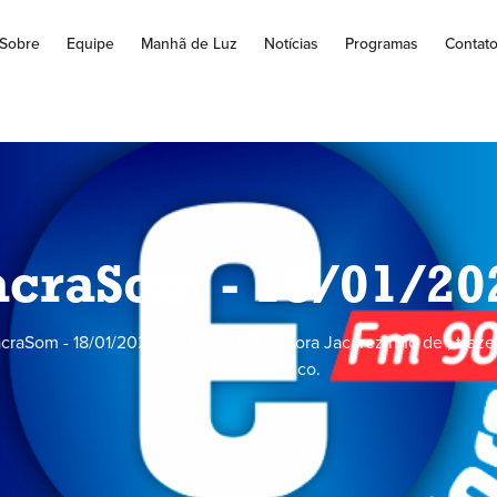
Sobre
Equipe
Manhã de Luz
Notícias
Programas
Contat
acraSom - 18/01/20
craSom - 18/01/2025' da Rádio Educadora Jacarezinho de , traz
conteúdo católico.
18 de Janeiro
,
2025