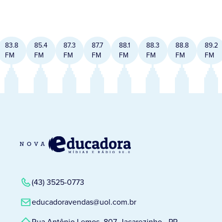
83.8
85.4
87.3
87.7
88.1
88.3
88.8
89.2
FM
FM
FM
FM
FM
FM
FM
FM
(43) 3525-0773
educadoravendas@uol.com.br
Rua Antônio Lemos, 807, Jacarezinho - PR