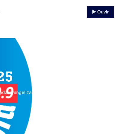
▶️ Ouvir
o
25
endo evangelização e