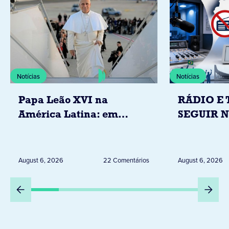
Notícias
Notícias
Papa Leão XVI na
RÁDIO E 
América Latina: em
SEGUIR 
novembro, visitará
RESTRIÇ
Uruguai, Argentina e
ELEITORA
Peru
DESTA Q
August 6, 2026
22 Comentários
August 6, 2026
DIA 6