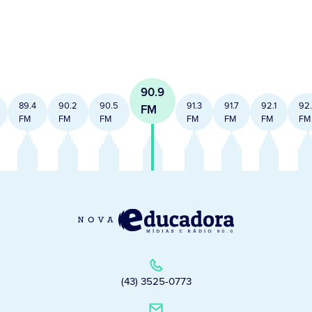
90.9
89.4
90.2
90.5
91.3
91.7
92.1
92
FM
FM
FM
FM
FM
FM
FM
FM
(43) 3525-0773