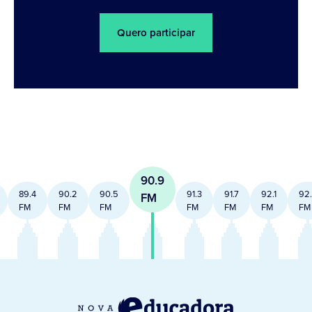
Quero participar
90.9
89.4
90.2
90.5
91.3
91.7
92.1
92
FM
FM
FM
FM
FM
FM
FM
FM