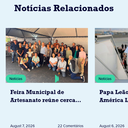
Notícias Relacionados
Notícias
Notícias
Feira Municipal de
Papa Leão
Artesanato reúne cerca
América L
de 20 expositores neste
novembro,
sábado em Jacarezinho
Uruguai, 
Peru
August 7, 2026
22 Comentários
August 6, 2026