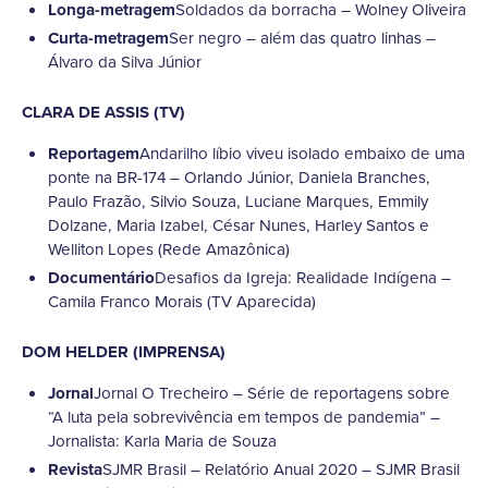
Longa-metragem
Soldados da borracha – Wolney Oliveira
Curta-metragem
Ser negro – além das quatro linhas –
Álvaro da Silva Júnior
CLARA DE ASSIS (TV)
Reportagem
Andarilho líbio viveu isolado embaixo de uma
ponte na BR-174 – Orlando Júnior, Daniela Branches,
Paulo Frazão, Silvio Souza, Luciane Marques, Emmily
Dolzane, Maria Izabel, César Nunes, Harley Santos e
Welliton Lopes (Rede Amazônica)
Documentário
Desafios da Igreja: Realidade Indígena –
Camila Franco Morais (TV Aparecida)
DOM HELDER (IMPRENSA)
Jornal
Jornal O Trecheiro – Série de reportagens sobre
“A luta pela sobrevivência em tempos de pandemia” –
Jornalista: Karla Maria de Souza
Revista
SJMR Brasil – Relatório Anual 2020 – SJMR Brasil