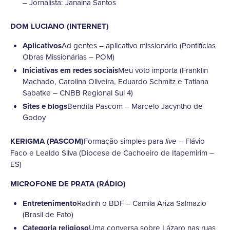
– Jornalista: Janaina Santos
DOM LUCIANO (INTERNET)
Aplicativos
Ad gentes – aplicativo missionário (Pontifícias
Obras Missionárias – POM)
Iniciativas em redes sociais
Meu voto importa (Franklin
Machado, Carolina Oliveira, Eduardo Schmitz e Tatiana
Sabatke – CNBB Regional Sul 4)
Sites e blogs
Bendita Pascom – Marcelo Jacyntho de
Godoy
KERIGMA (PASCOM)
Formação simples para
– Flávio
live
Faco e Lealdo Silva (Diocese de Cachoeiro de Itapemirim –
ES)
MICROFONE DE PRATA (RÁDIO)
Entretenimento
Radinh o BDF – Camila Ariza Salmazio
(Brasil de Fato)
Categoria religioso
Uma conversa sobre Lázaro nas ruas