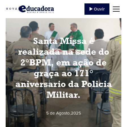
▶️ Ouvir
Santa Missa é
realizada na sede do
2°BPM, em ação de
graça ao 171°
aniversario da Policia
Militar.
5 de Agosto
,
2025