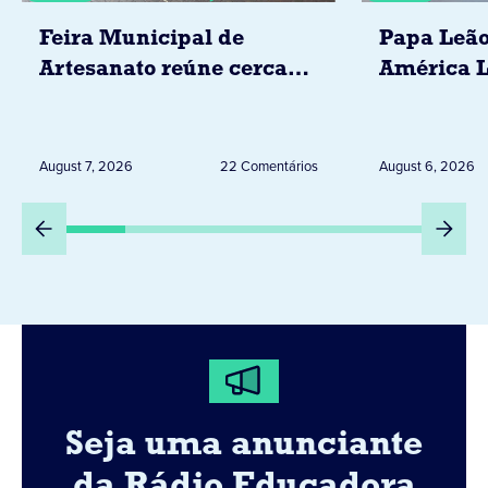
Feira Municipal de
Papa Leão
Artesanato reúne cerca
América L
de 20 expositores neste
novembro,
sábado em Jacarezinho
Uruguai, 
Peru
August 7, 2026
22 Comentários
August 6, 2026
Seja uma anunciante
da Rádio Educadora