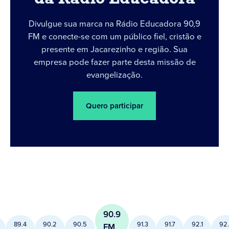
Divulgue sua marca na Rádio Educadora 90,9
FM e conecte-se com um público fiel, cristão e
presente em Jacarezinho e região. Sua
empresa pode fazer parte desta missão de
evangelização.
Quero participar
90.9
89.4
90.2
90.5
91.3
91.7
92.1
92
FM