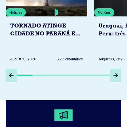
Notícias
Notícias
TORNADO ATINGE
Uruguai, 
CIDADE NO PARANÁ E
Peru: três
DEIXA 20 FAMÍLIAS
Igrejas q
DESALOJADAS NA ZONA
Leão XIV
RURAL
August 10, 2026
22 Comentários
August 10, 2026