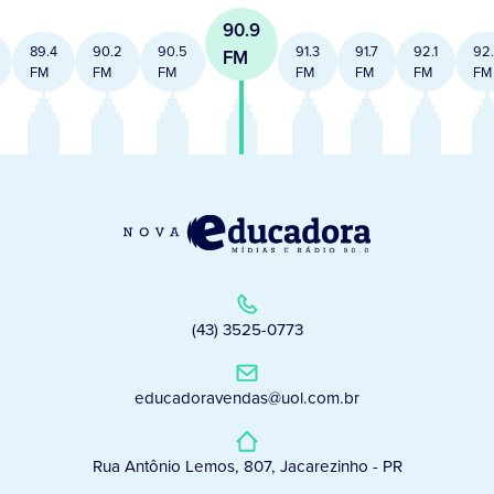
90.9
89.4
90.2
90.5
91.3
91.7
92.1
92
FM
FM
FM
FM
FM
FM
FM
FM
(43) 3525-0773
educadoravendas@uol.com.br
Rua Antônio Lemos, 807, Jacarezinho - PR