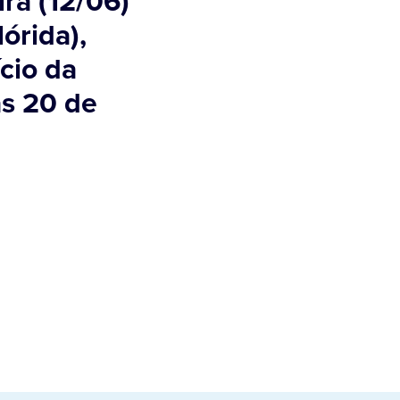
ira (12/06)
órida),
ício da
as 20 de