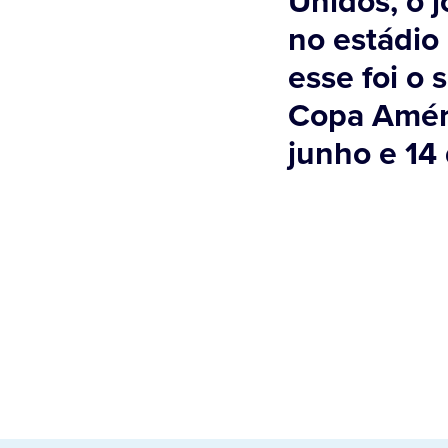
Unidos, o j
no estádio
esse foi o 
Copa Améri
junho e 14 