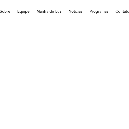
Sobre
Equipe
Manhã de Luz
Notícias
Programas
Contat
ão Brasileira empa
EUA
briu o placar com Rodrygo. Aseleção ficou no empate de 1 a 1 com
jogo foi na noite desta...