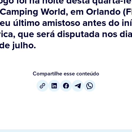
ogo foi na noite desta quarta-fe
 Camping World, em Orlando (Fl
seu último amistoso antes do in
ca, que será disputada nos di
de julho.
Compartilhe esse conteúdo