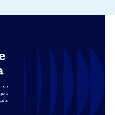
e
a
e-se
gião.
ção.