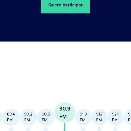
Quero participar
90.9
89.4
90.2
90.5
91.3
91.7
92.1
9
FM
FM
FM
FM
FM
FM
FM
F