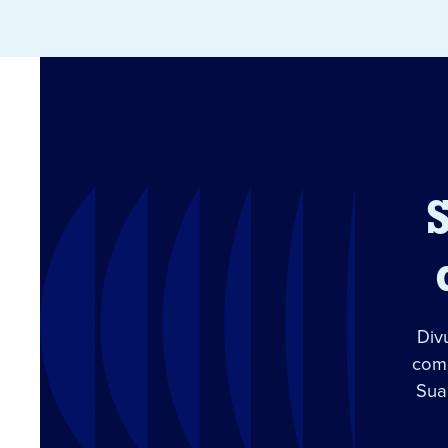
Div
com 
Sua