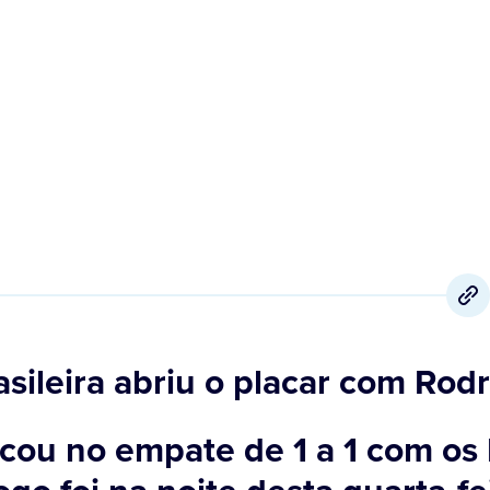
13 de Junho
,
2024
sileira abriu o placar com Rod
icou no empate de 1 a 1 com os