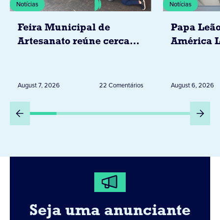
Notícias
Notícias
Feira Municipal de
Papa Leão
Artesanato reúne cerca
América L
de 20 expositores neste
novembro,
sábado em Jacarezinho
Uruguai, 
Peru
August 7, 2026
22 Comentários
August 6, 2026
Seja uma anunciante