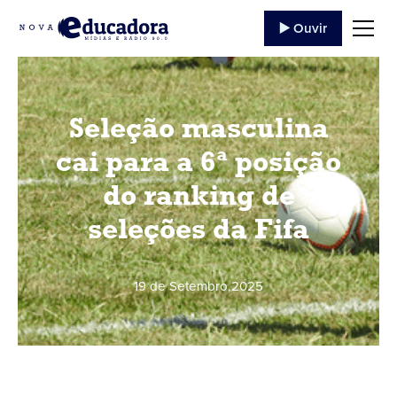
▶️ Ouvir
Seleção masculina
cai para a 6ª posição
do ranking de
seleções da Fifa
19 de Setembro
,
2025