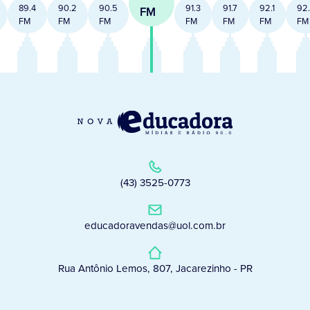
89.4
90.2
90.5
91.3
91.7
92.1
92
FM
FM
FM
FM
FM
FM
FM
FM
(43) 3525-0773
educadoravendas@uol.com.br
Rua Antônio Lemos, 807, Jacarezinho - PR