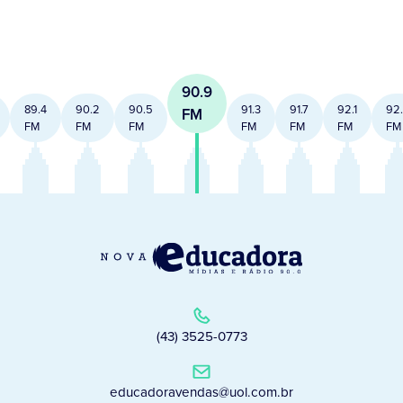
90.9
89.4
90.2
90.5
91.3
91.7
92.1
92
FM
FM
FM
FM
FM
FM
FM
FM
(43) 3525-0773
educadoravendas@uol.com.br