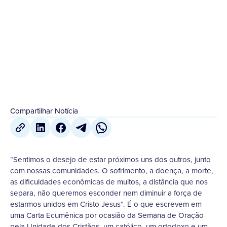
sofrimento, a doença, a morte, as dificuldades
econômicas de muitos, a...
19 de Janeiro
,
2021
Compartilhar Notícia
“Sentimos o desejo de estar próximos uns dos outros, junto
com nossas comunidades. O sofrimento, a doença, a morte,
as dificuldades econômicas de muitos, a distância que nos
separa, não queremos esconder nem diminuir a força de
estarmos unidos em Cristo Jesus”. É o que escrevem em
uma Carta Ecumênica por ocasião da Semana de Oração
pela Unidade dos Cristãos, um católico, um ortodoxo e um