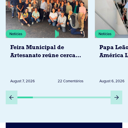
Notícias
Notícias
Feira Municipal de
Papa Leão
Artesanato reúne cerca
América L
de 20 expositores neste
novembro,
sábado em Jacarezinho
Uruguai, 
Peru
August 7, 2026
22 Comentários
August 6, 2026