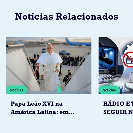
Notícias Relacionados
Notícias
Notícias
Papa Leão XVI na
RÁDIO E 
América Latina: em
SEGUIR 
novembro, visitará
RESTRIÇ
Uruguai, Argentina e
ELEITORA