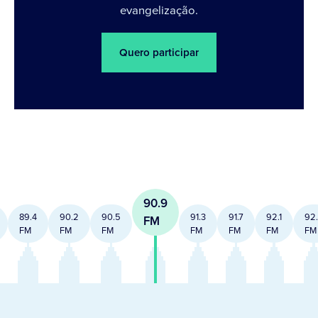
evangelização.
Quero participar
90.9
89.4
90.2
90.5
91.3
91.7
92.1
92
FM
FM
FM
FM
FM
FM
FM
FM