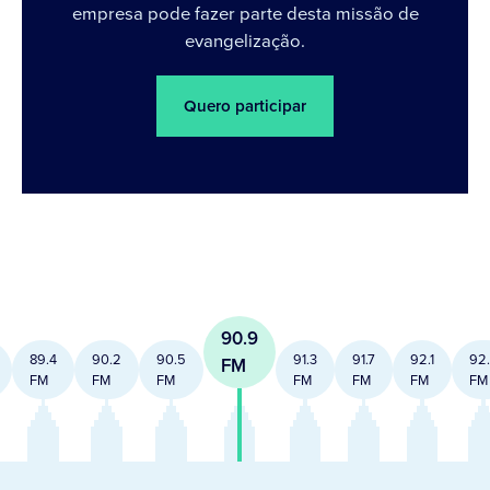
empresa pode fazer parte desta missão de
evangelização.
Quero participar
90.9
89.4
90.2
90.5
91.3
91.7
92.1
92
FM
FM
FM
FM
FM
FM
FM
FM