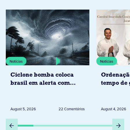
Notícias
Notícias
Ciclone bomba coloca
Ordenaçã
brasil em alerta com
tempo de 
tempestades, ventos e
Diocese d
granizo previstos entre os
dias 6 e 8 de agosto
August 5, 2026
22 Comentários
August 4, 2026