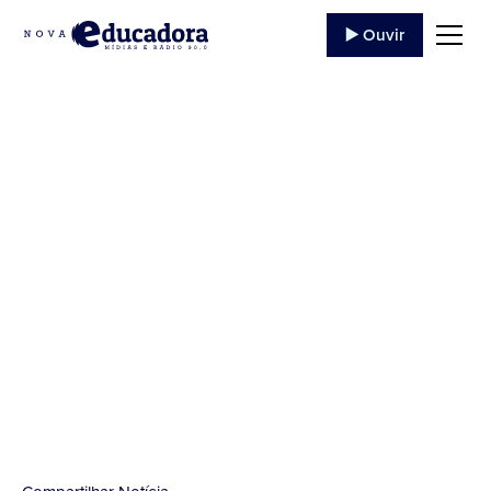
▶️ Ouvir
Tradicional Missa
Texana e Sopa de
Cascudo na Catedral
...
28 de Junho
,
2022