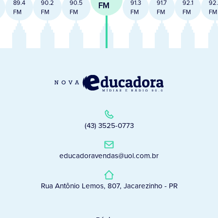
89.4
90.2
90.5
91.3
91.7
92.1
92
FM
FM
FM
FM
FM
FM
FM
FM
(43) 3525-0773
educadoravendas@uol.com.br
Rua Antônio Lemos, 807, Jacarezinho - PR