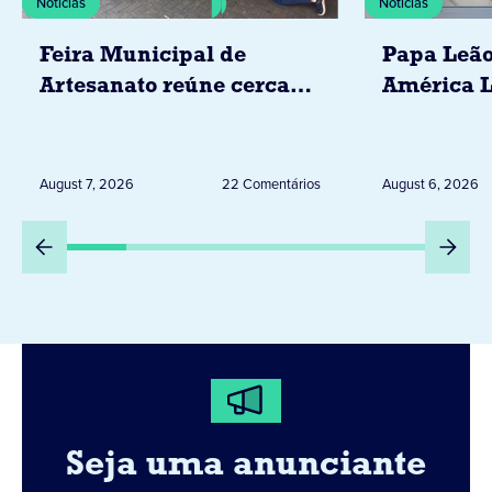
Notícias
Notícias
Feira Municipal de
Papa Leão
Artesanato reúne cerca
América L
de 20 expositores neste
novembro,
sábado em Jacarezinho
Uruguai, 
Peru
August 7, 2026
22 Comentários
August 6, 2026
Seja uma anunciante