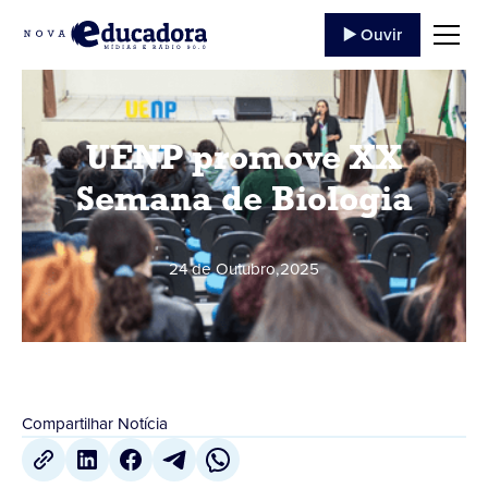
▶️ Ouvir
UENP promove XX
Semana de Biologia
24 de Outubro
,
2025
Compartilhar Notícia