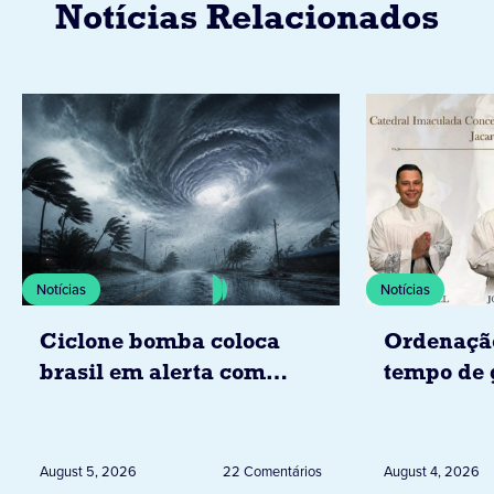
Notícias Relacionados
Notícias
Notícias
Ciclone bomba coloca
Ordenaçã
brasil em alerta com
tempo de 
tempestades, ventos e
Diocese d
granizo previstos entre os
dias 6 e 8 de agosto
August 5, 2026
22 Comentários
August 4, 2026