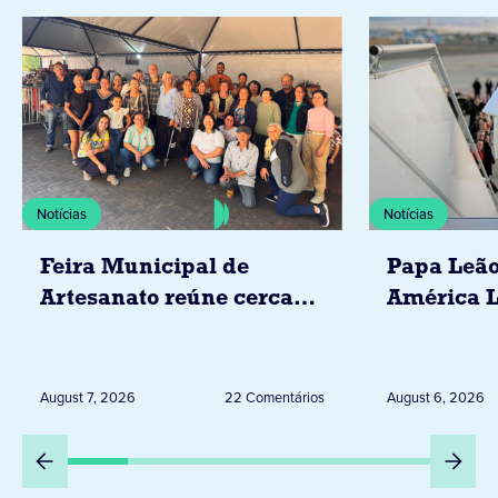
Notícias
Notícias
Feira Municipal de
Papa Leão
Artesanato reúne cerca
América L
de 20 expositores neste
novembro,
sábado em Jacarezinho
Uruguai, 
Peru
August 7, 2026
22 Comentários
August 6, 2026