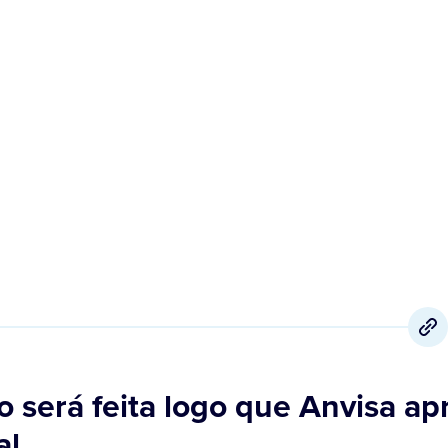
14 de Janeiro
,
2021
o será feita logo que Anvisa ap
al