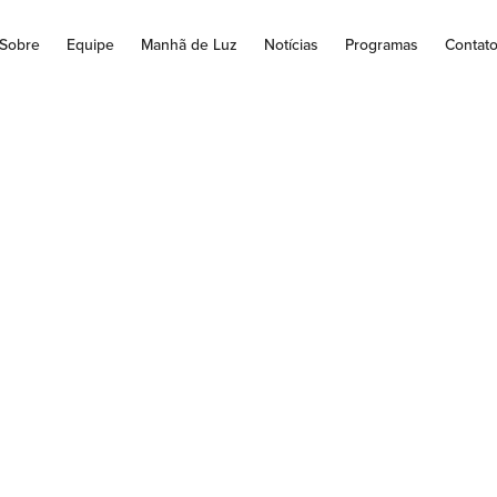
Sobre
Equipe
Manhã de Luz
Notícias
Programas
Contat
ação começará ao
 em todos os estado
ministério
ita logo que Anvisa aprovar uso emergencial Repórteres da Agênci
istério da Saúde informou nesta quarta-feira (13), durante coletiv