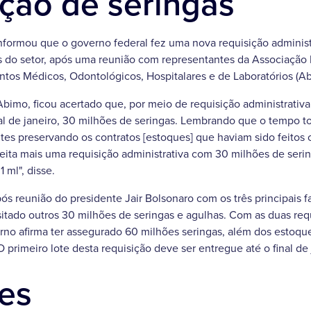
ção de seringas
nformou que o governo federal fez uma nova requisição administ
 do setor, após uma reunião com representantes da Associação Br
tos Médicos, Odontológicos, Hospitalares e de Laboratórios (Ab
bimo, ficou acertado que, por meio de requisição administrativa
final de janeiro, 30 milhões de seringas. Lembrando que o tempo
tes preservando os contratos [estoques] que haviam sido feitos
feita mais uma requisição administrativa com 30 milhões de seringa
 ml", disse.
s reunião do presidente Jair Bolsonaro com os três principais fa
sitado outros 30 milhões de seringas e agulhas. Com as duas req
erno afirma ter assegurado 60 milhões seringas, além dos estoq
 primeiro lote desta requisição deve ser entregue até o final de 
es