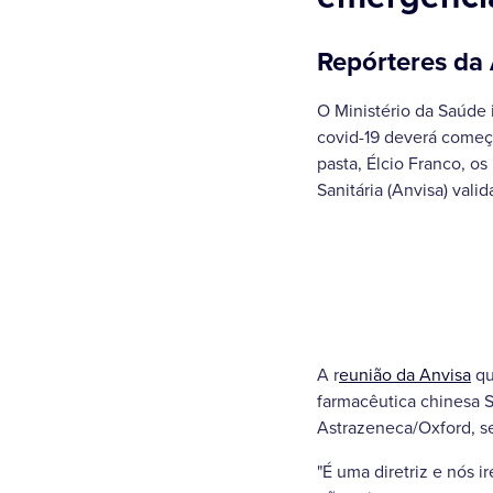
Repórteres da A
O Ministério da Saúde i
covid-19 deverá começ
pasta, Élcio Franco, o
Sanitária (Anvisa) vali
A r
eunião da Anvisa
qu
farmacêutica chinesa 
Astrazeneca/Oxford, se
"É uma diretriz e nós i