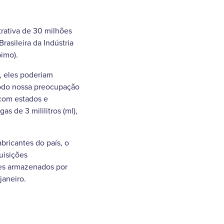
rativa de 30 milhões
asileira da Indústria
imo).
, eles poderiam
 todo nossa preocupação
 com estados e
s de 3 mililitros (ml),
bricantes do país, o
uisições
ues armazenados por
janeiro.