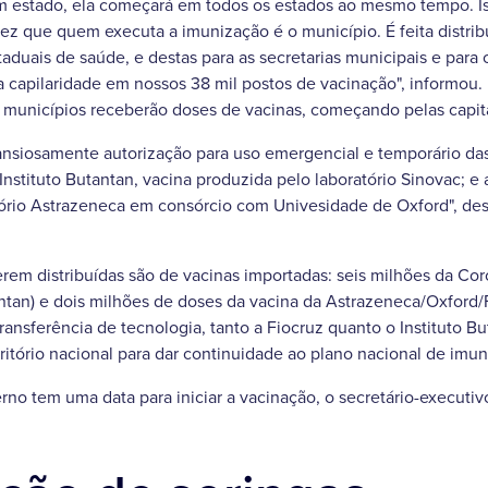
m estado, ela começará em todos os estados ao mesmo tempo. I
vez que quem executa a imunização é o município. É feita distribu
taduais de saúde, e destas para as secretarias municipais e para
a capilaridade em nossos 38 mil postos de vacinação", informou
 municípios receberão doses de vacinas, começando pelas capita
nsiosamente autorização para uso emergencial e temporário da
 Instituto Butantan, vacina produzida pelo laboratório Sinovac; e 
ório Astrazeneca em consórcio com Univesidade de Oxford", des
erem distribuídas são de vacinas importadas: seis milhões da Co
antan) e dois milhões de doses da vacina da Astrazeneca/Oxford
ransferência de tecnologia, tanto a Fiocruz quanto o Instituto B
ritório nacional para dar continuidade ao plano nacional de imun
no tem uma data para iniciar a vacinação, o secretário-executiv