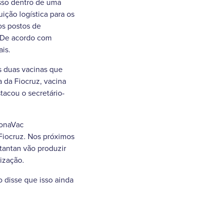
sso dentro de uma
ição logística para os
 os postos de
. De acordo com
is.
s duas vacinas que
a da Fiocruz, vacina
tacou o secretário-
ronaVac
/Fiocruz. Nos próximos
utantan vão produzir
ização.
o disse que isso ainda