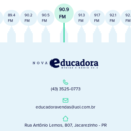
90.9
89.4
90.2
90.5
91.3
91.7
92.1
92
FM
FM
FM
FM
FM
FM
FM
FM
(43) 3525-0773
educadoravendas@uol.com.br
Rua Antônio Lemos, 807, Jacarezinho - PR