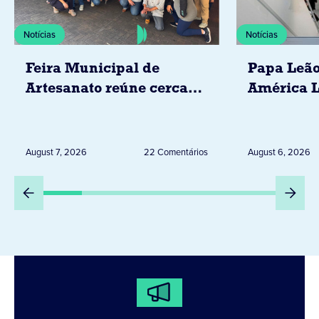
Notícias
Notícias
Feira Municipal de
Papa Leão
Artesanato reúne cerca
América L
de 20 expositores neste
novembro,
sábado em Jacarezinho
Uruguai, 
Peru
August 7, 2026
22 Comentários
August 6, 2026