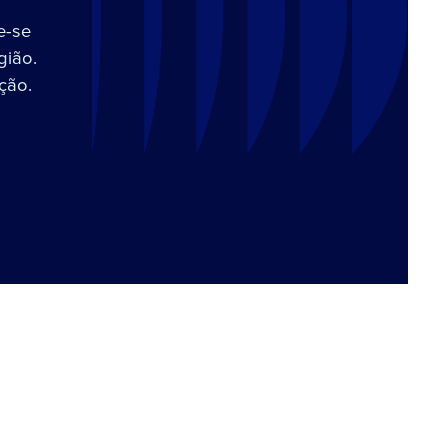
e-se
gião.
ção.