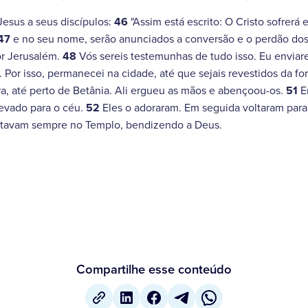
esus a seus discípulos:
46
"Assim está escrito: O Cristo sofrerá 
47
e no seu nome, serão anunciados a conversão e o perdão dos
r Jerusalém.
48
Vós sereis testemunhas de tudo isso. Eu enviar
Por isso, permanecei na cidade, até que sejais revestidos da for
ra, até perto de Betânia. Ali ergueu as mãos e abençoou-os.
51
E
levado para o céu.
52
Eles o adoraram. Em seguida voltaram par
tavam sempre no Templo, bendizendo a Deus.
Compartilhe esse conteúdo