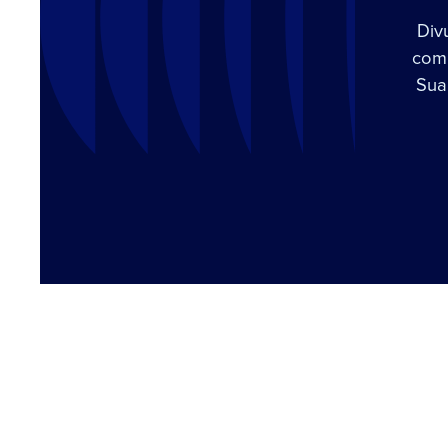
Div
com 
Sua