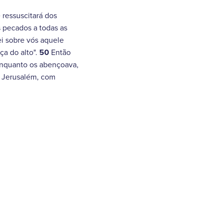
e ressuscitará dos
 pecados a todas as
ei sobre vós aquele
ça do alto".
50
Então
nquanto os abençoava,
a Jerusalém, com