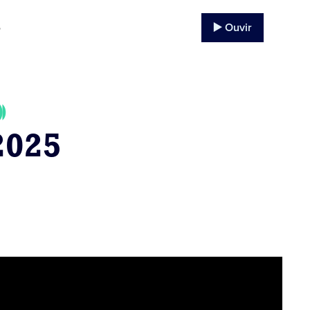
▶️ Ouvir
o
2025