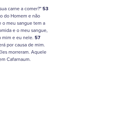
 sua carne a comer?"
53
lho do Homem e não
 o meu sangue tem a
omida e o meu sangue,
 mim e eu nele.
57
erá por causa de mim.
Eles morreram. Aquele
 em Cafarnaum.