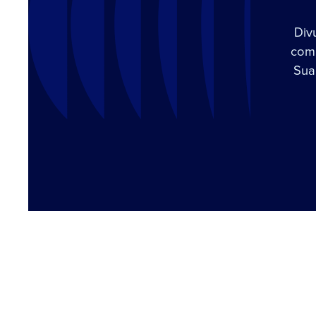
Div
com 
Sua