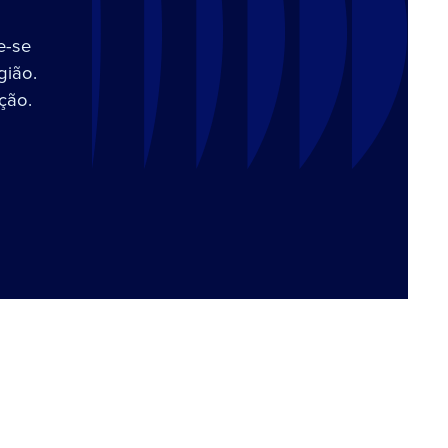
e-se
gião.
ção.