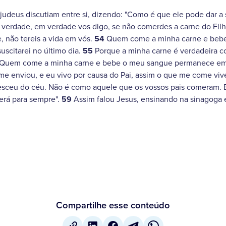
judeus discutiam entre si, dizendo: "Como é que ele pode dar a
m verdade, em verdade vos digo, se não comerdes a carne do Fi
 não tereis a vida em vós.
54
Quem come a minha carne e bebe
suscitarei no último dia.
55
Porque a minha carne é verdadeira c
Quem come a minha carne e bebe o meu sangue permanece em
me enviou, e eu vivo por causa do Pai, assim o que me come viv
esceu do céu. Não é como aquele que os vossos pais comeram. 
erá para sempre".
59
Assim falou Jesus, ensinando na sinagoga
Compartilhe esse conteúdo