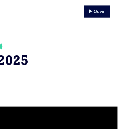
▶️ Ouvir
o
2025