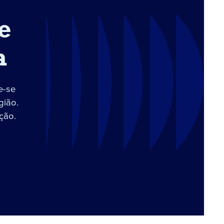
e
a
e-se
gião.
ção.