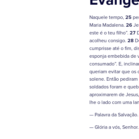
Naquele tempo,
25
per
Maria Madalena.
26
Jes
este é o teu filho”.
27
D
acolheu consigo.
28
De
cumprisse até o fim, d
esponja embebida de v
consumado”. E, inclina
queriam evitar que os 
solene. Então pediram 
soldados foram e queb
aproximarem de Jesus,
lhe o lado com uma lan
— Palavra da Salvação.
— Glória a vós, Senhor.