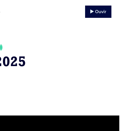
▶️ Ouvir
o
2025