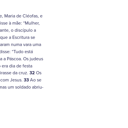
, Maria de Cléofas, e
isse à mãe: “Mulher,
ante, o discípulo a
ue a Escritura se
rraram numa vara uma
disse: “Tudo está
ra a Páscoa. Os judeus
era dia de festa
irasse da cruz.
32
Os
s com Jesus.
33
Ao se
as um soldado abriu-