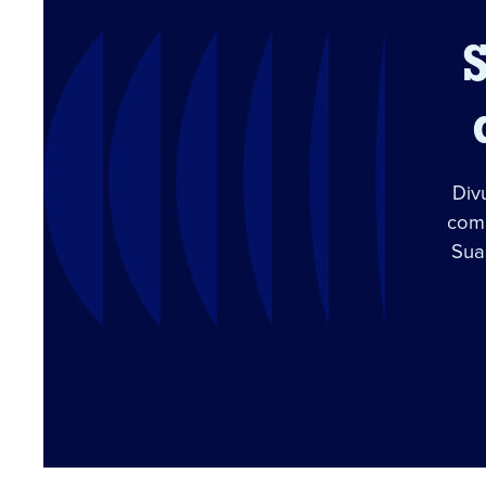
Div
com 
Sua