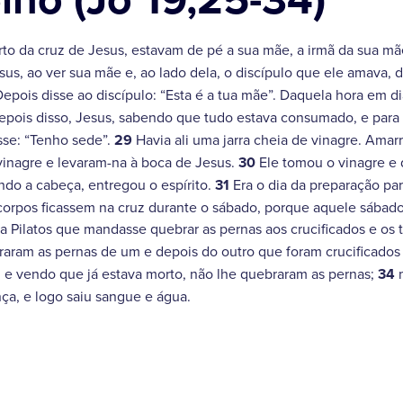
to da cruz de Jesus, estavam de pé a sua mãe, a irmã da sua mãe
us, ao ver sua mãe e, ao lado dela, o discípulo que ele amava, d
epois disse ao discípulo: “Esta é a tua mãe”. Daquela hora em di
pois disso, Jesus, sabendo que tudo estava consumado, e para q
isse: “Tenho sede”.
29
Havia ali uma jarra cheia de vinagre. Ama
inagre e levaram-na à boca de Jesus.
30
Ele tomou o vinagre e 
ndo a cabeça, entregou o espírito.
31
Era o dia da preparação pa
corpos ficassem na cruz durante o sábado, porque aquele sábado 
a Pilatos que mandasse quebrar as pernas aos crucificados e os t
raram as pernas de um e depois do outro que foram crucificado
 e vendo que já estava morto, não lhe quebraram as pernas;
34
m
ça, e logo saiu sangue e água.