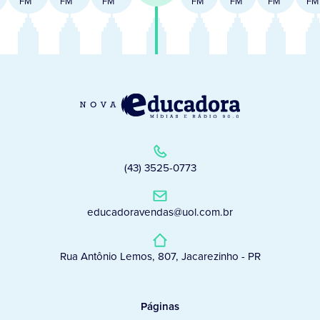
FM
FM
FM
FM
FM
FM
FM
(43) 3525-0773
educadoravendas@uol.com.br
Rua Antônio Lemos, 807, Jacarezinho - PR
Páginas