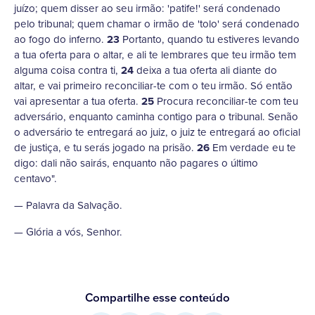
juízo; quem disser ao seu irmão: 'patife!' será condenado
pelo tribunal; quem chamar o irmão de 'tolo' será condenado
ao fogo do inferno.
23
Portanto, quando tu estiveres levando
a tua oferta para o altar, e ali te lembrares que teu irmão tem
alguma coisa contra ti,
24
deixa a tua oferta ali diante do
altar, e vai primeiro reconciliar-te com o teu irmão. Só então
vai apresentar a tua oferta.
25
Procura reconciliar-te com teu
adversário, enquanto caminha contigo para o tribunal. Senão
o adversário te entregará ao juiz, o juiz te entregará ao oficial
de justiça, e tu serás jogado na prisão.
26
Em verdade eu te
digo: dali não sairás, enquanto não pagares o último
centavo".
— Palavra da Salvação.
— Glória a vós, Senhor.
Compartilhe esse conteúdo