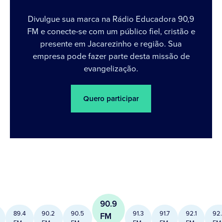
Divulgue sua marca na Rádio Educadora 90,9
FM e conecte-se com um público fiel, cristão e
presente em Jacarezinho e região. Sua
empresa pode fazer parte desta missão de
evangelização.
Quero participar
90.9
89.4
90.2
90.5
91.3
91.7
92.1
92
FM