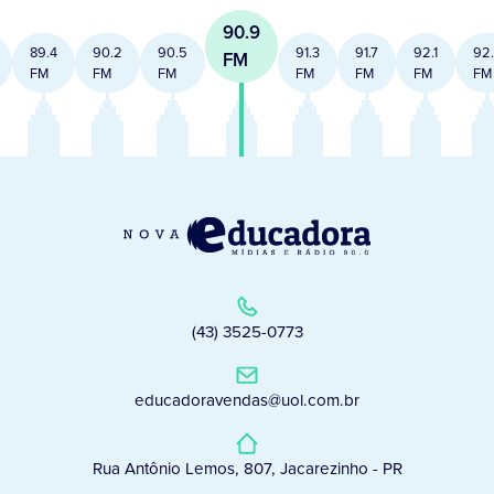
90.9
89.4
90.2
90.5
91.3
91.7
92.1
92
FM
FM
FM
FM
FM
FM
FM
FM
(43) 3525-0773
educadoravendas@uol.com.br
Rua Antônio Lemos, 807, Jacarezinho - PR