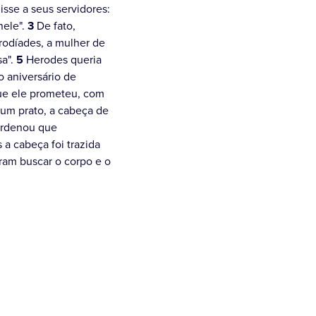
isse a seus servidores:
nele".
3
De fato,
rodíades, a mulher de
sa".
5
Herodes queria
o aniversário de
e ele prometeu, com
num prato, a cabeça de
 ordenou que
a cabeça foi trazida
ram buscar o corpo e o