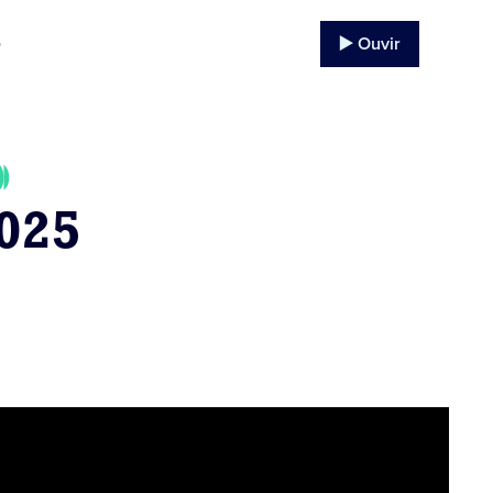
▶️ Ouvir
o
025