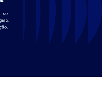
e-se
gião.
ção.