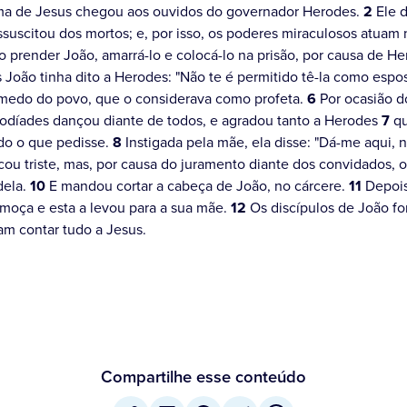
ma de Jesus chegou aos ouvidos do governador Herodes.
2
Ele d
essuscitou dos mortos; e, por isso, os poderes miraculosos atuam 
prender João, amarrá-lo e colocá-lo na prisão, por causa de He
 João tinha dito a Herodes: "Não te é permitido tê-la como espo
 medo do povo, que o considerava como profeta.
6
Por ocasião d
rodíades dançou diante de todos, e agradou tanto a Herodes
7
qu
udo o que pedisse.
8
Instigada pela mãe, ela disse: "Dá-me aqui, 
icou triste, mas, por causa do juramento diante dos convidados,
dela.
10
E mandou cortar a cabeça de João, no cárcere.
11
Depois 
moça e esta a levou para a sua mãe.
12
Os discípulos de João fo
am contar tudo a Jesus.
Compartilhe esse conteúdo