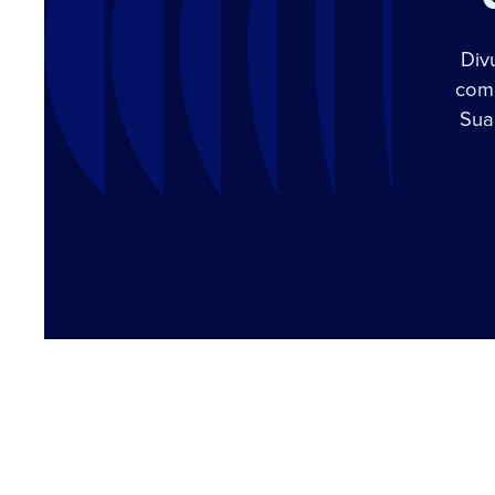
Div
com 
Sua