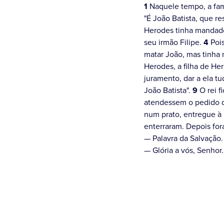
1
Naquele tempo, a fa
"É João Batista, que r
Herodes tinha mandado 
seu irmão Filipe.
4
Pois
matar João, mas tinha
Herodes, a filha de He
juramento, dar a ela t
João Batista".
9
O rei f
atendessem o pedido 
num prato, entregue à 
enterraram. Depois for
— Palavra da Salvação.
— Glória a vós, Senhor.