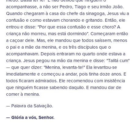
medo. Basta ter fé!" E não deixou que ninguém o
acompanhasse, a não ser Pedro, Tiago e seu irmão João.
Quando chegaram à casa do chefe da sinagoga, Jesus viu a
confusão e como estavam chorando e gritando. Então, ele
entrou e disse: "Por que essa confusão e esse choro? A
criança não morreu, mas está dormindo". Começaram então
a caçoar dele. Mas, ele mandou que todos saíssem, menos
o pai e a mãe da menina, e os três discípulos que o
acompanhavam. Depois entraram no quarto onde estava a
criança. Jesus pegou na mão da menina e disse: "Talitá cum"
— que quer dizer: "Menina, levanta-te!" Ela levantou-se
imediatamente e começou a andar, pois tinha doze anos. E
todos ficaram admirados. Ele recomendou com insistência
que ninguém ficasse sabendo daquilo. E mandou dar de
comer à menina.
— Palavra da Salvação.
— Glória a vós, Senhor.