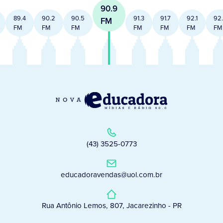
90.9
89.4
90.2
90.5
91.3
91.7
92.1
92
FM
FM
FM
FM
FM
FM
FM
FM
(43) 3525-0773
educadoravendas@uol.com.br
Rua Antônio Lemos, 807, Jacarezinho - PR