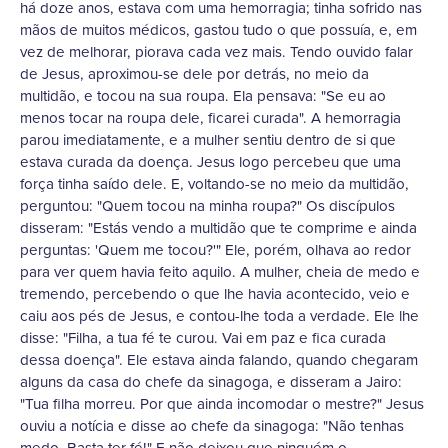
há doze anos, estava com uma hemorragia; tinha sofrido nas
mãos de muitos médicos, gastou tudo o que possuía, e, em
vez de melhorar, piorava cada vez mais. Tendo ouvido falar
de Jesus, aproximou-se dele por detrás, no meio da
multidão, e tocou na sua roupa. Ela pensava: "Se eu ao
menos tocar na roupa dele, ficarei curada". A hemorragia
parou imediatamente, e a mulher sentiu dentro de si que
estava curada da doença. Jesus logo percebeu que uma
força tinha saído dele. E, voltando-se no meio da multidão,
perguntou: "Quem tocou na minha roupa?" Os discípulos
disseram: "Estás vendo a multidão que te comprime e ainda
perguntas: 'Quem me tocou?'" Ele, porém, olhava ao redor
para ver quem havia feito aquilo. A mulher, cheia de medo e
tremendo, percebendo o que lhe havia acontecido, veio e
caiu aos pés de Jesus, e contou-lhe toda a verdade. Ele lhe
disse: "Filha, a tua fé te curou. Vai em paz e fica curada
dessa doença". Ele estava ainda falando, quando chegaram
alguns da casa do chefe da sinagoga, e disseram a Jairo:
"Tua filha morreu. Por que ainda incomodar o mestre?" Jesus
ouviu a notícia e disse ao chefe da sinagoga: "Não tenhas