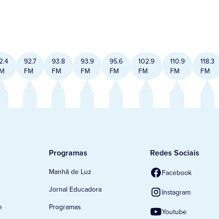
2.4
92.7
93.8
93.9
95.6
102.9
110.9
118.3
M
FM
FM
FM
FM
FM
FM
FM
Programas
Redes Sociais
Manhã de Luz
Facebook
Jornal Educadora
Instagram
e
Programas
Youtube