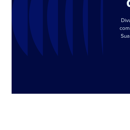
Div
com 
Sua