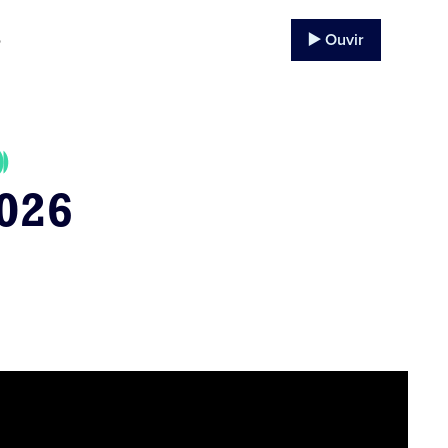
▶️ Ouvir
o
026