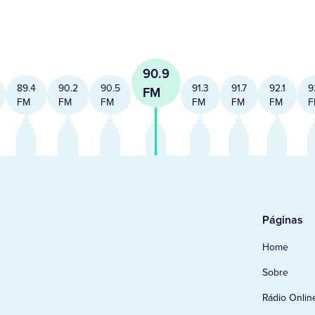
90.9
89.4
90.2
90.5
91.3
91.7
92.1
9
FM
FM
FM
FM
FM
FM
FM
F
Páginas
Home
Sobre
Rádio Onlin