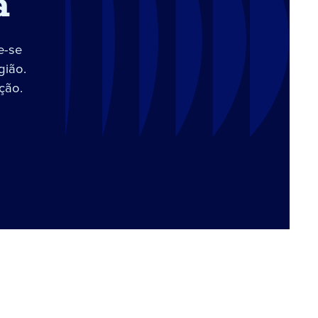
a
e-se
gião.
ção.