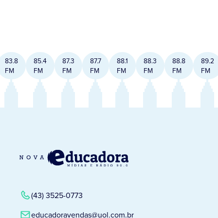
83.8
85.4
87.3
87.7
88.1
88.3
88.8
89.2
FM
FM
FM
FM
FM
FM
FM
FM
(43) 3525-0773
educadoravendas@uol.com.br