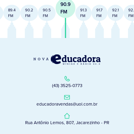
90.9
89.4
90.2
90.5
91.3
91.7
92.1
92
FM
FM
FM
FM
FM
FM
FM
FM
(43) 3525-0773
educadoravendas@uol.com.br
Rua Antônio Lemos, 807, Jacarezinho - PR