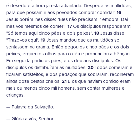
é deserto e a hora já está adiantada. Despede as multidões,
para que possam ir aos povoados comprar comida!"
16
Jesus porém lhes disse: "Eles não precisam ir embora. Dai-
lhes vós mesmos de comer!"
17
Os discípulos responderam:
"Só temos aqui cinco pães e dois peixes".
18
Jesus disse:
"Trazei-os aqui".
19
Jesus mandou que as multidões se
sentassem na grama. Então pegou os cinco pães e os dois
peixes, ergueu os olhos para o céu e pronunciou a bênção.
Em seguida partiu os pães, e os deu aos discípulos. Os
discípulos os distribuíram às multidões.
20
Todos comeram e
ficaram satisfeitos, e dos pedaços que sobraram, recolheram
ainda doze cestos cheios.
21
E os que haviam comido eram
mais ou menos cinco mil homens, sem contar mulheres e
crianças.
— Palavra da Salvação.
— Glória a vós, Senhor.