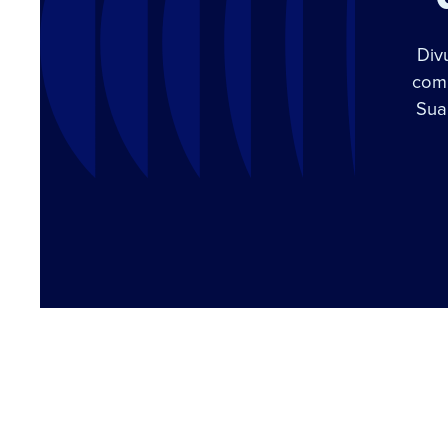
Div
com 
Sua