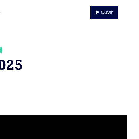
▶️ Ouvir
o
025