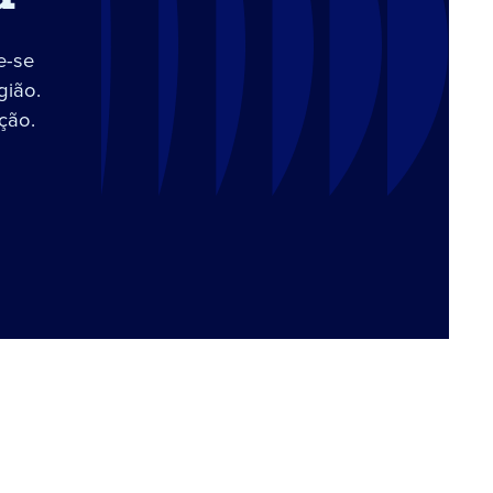
e-se
gião.
ção.