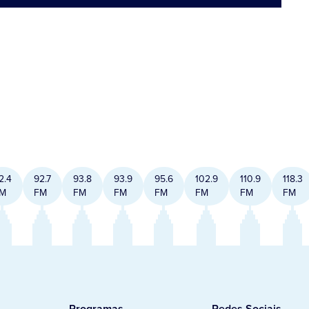
2.4
92.7
93.8
93.9
95.6
102.9
110.9
118.3
M
FM
FM
FM
FM
FM
FM
FM
Programas
Redes Sociais