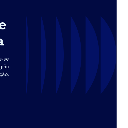
e
a
e-se
gião.
ção.