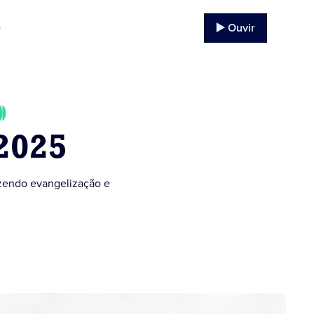
▶️ Ouvir
o
2025
azendo evangelização e