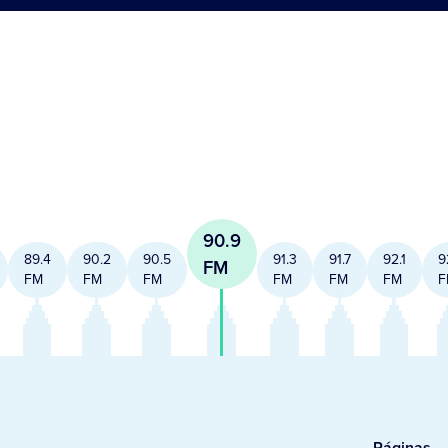
90.9
89.4
90.2
90.5
91.3
91.7
92.1
9
FM
FM
FM
FM
FM
FM
FM
F
Páginas