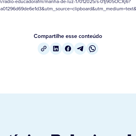
om/radio-educadorafm/manha-de-luz-17012025/s-01j905OCXj6?
a01296d69de6e1d3&utm_source=clipboard&utm_medium=text&u
Compartilhe esse conteúdo