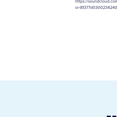
https://soundcloud.c
si=81377d0300234240