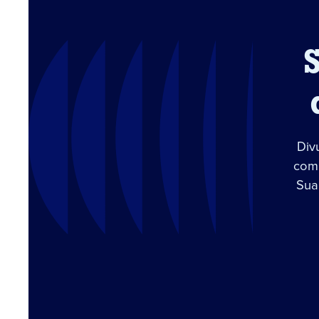
Div
com 
Sua