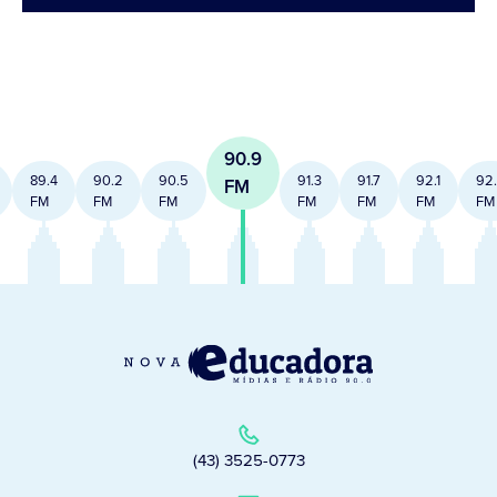
90.9
89.4
90.2
90.5
91.3
91.7
92.1
92
FM
FM
FM
FM
FM
FM
FM
FM
(43) 3525-0773