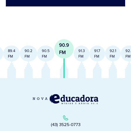
90.9
89.4
90.2
90.5
91.3
91.7
92.1
92
FM
FM
FM
FM
FM
FM
FM
FM
(43) 3525-0773