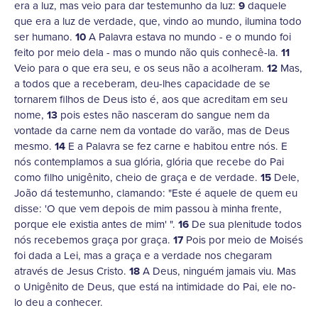
era a luz, mas veio para dar testemunho da luz:
9
daquele
que era a luz de verdade, que, vindo ao mundo, ilumina todo
ser humano.
10
A Palavra estava no mundo - e o mundo foi
feito por meio dela - mas o mundo não quis conhecê-la.
11
Veio para o que era seu, e os seus não a acolheram.
12
Mas,
a todos que a receberam, deu-lhes capacidade de se
tornarem filhos de Deus isto é, aos que acreditam em seu
nome,
13
pois estes não nasceram do sangue nem da
vontade da carne nem da vontade do varão, mas de Deus
mesmo.
14
E a Palavra se fez carne e habitou entre nós. E
nós contemplamos a sua glória, glória que recebe do Pai
como filho unigênito, cheio de graça e de verdade.
15
Dele,
João dá testemunho, clamando: "Este é aquele de quem eu
disse: 'O que vem depois de mim passou à minha frente,
porque ele existia antes de mim' ".
16
De sua plenitude todos
nós recebemos graça por graça.
17
Pois por meio de Moisés
foi dada a Lei, mas a graça e a verdade nos chegaram
através de Jesus Cristo.
18
A Deus, ninguém jamais viu. Mas
o Unigênito de Deus, que está na intimidade do Pai, ele no-
lo deu a conhecer.