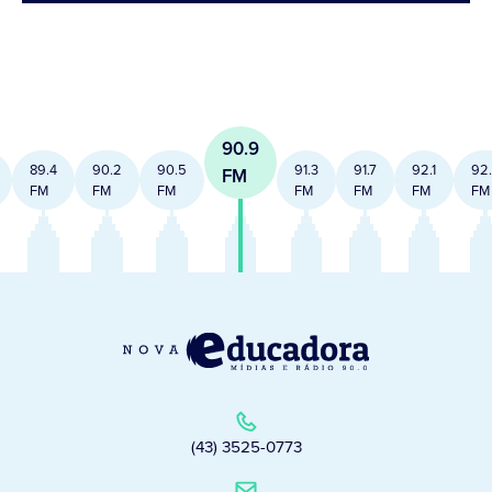
90.9
89.4
90.2
90.5
91.3
91.7
92.1
92
FM
FM
FM
FM
FM
FM
FM
FM
(43) 3525-0773