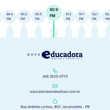
90.9
89.4
90.2
90.5
91.3
91.7
92.1
92
FM
FM
FM
FM
FM
FM
FM
FM
(43) 3525-0773
educadoravendas@uol.com.br
Rua Antônio Lemos, 807, Jacarezinho - PR