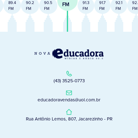
89.4
90.2
90.5
91.3
91.7
92.1
92
FM
FM
FM
FM
FM
FM
FM
FM
(43) 3525-0773
educadoravendas@uol.com.br
Rua Antônio Lemos, 807, Jacarezinho - PR