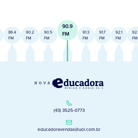
90.9
89.4
90.2
90.5
91.3
91.7
92.1
92
FM
FM
FM
FM
FM
FM
FM
FM
(43) 3525-0773
educadoravendas@uol.com.br