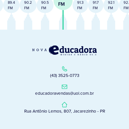
89.4
90.2
90.5
91.3
91.7
92.1
92
FM
FM
FM
FM
FM
FM
FM
FM
(43) 3525-0773
educadoravendas@uol.com.br
Rua Antônio Lemos, 807, Jacarezinho - PR